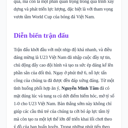
quả, mà còn là một phần quan trọng trong quá trình xây
dựng và phát triển lực lượng, đặc biệt là với tham vọng
vươn tầm World Cup của bóng đá Việt Nam.
Diễn biến trận đấu
Trận đấu khởi đầu với một nhịp độ khá nhanh, và điều
đáng mừng là U23 Việt Nam đã nhập cuộc đầy tự tin,
chủ động đẩy cao đội hình và tạo ra sức ép đáng kể lên
phần sân của đối thủ. Ngay ở phút thứ 6, nỗ lực tấn
công của chúng ta đã được đền đáp xứng đáng. Từ một
tình huống phối hợp ăn ý,
Nguyễn Minh Tâm
đã có
mặt đúng lúc và tung ra cú dứt điểm hiểm hóc, mở tỷ số
1-0 cho U23 Việt Nam. Bàn thắng sớm này không chỉ
giúp các cầu thủ trẻ của chúng ta cởi bỏ áp lực tâm lý
mà còn tạo ra một lợi thế lớn để triển khai lối chơi theo
ý đồ của ban huấn luyện. Trong những phút tiếp theo