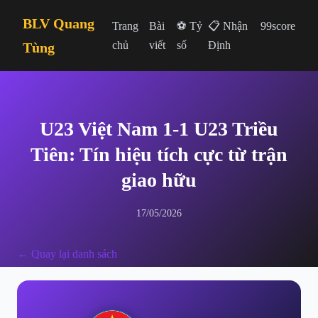
BLV Quang
Trang
Bài
⚽ Tỷ
📋 Nhận
99score
chủ
viết
số
Định
Tùng
U23 Việt Nam 1-1 U23 Triều
Tiên: Tín hiệu tích cực từ trận
giao hữu
17/05/2026
← Quay lại danh sách