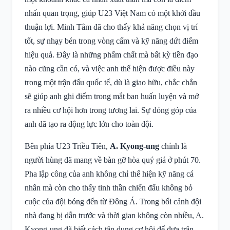
nhấn quan trọng, giúp U23 Việt Nam có một khởi đầu
thuận lợi. Minh Tâm đã cho thấy khả năng chọn vị trí
tốt, sự nhạy bén trong vòng cấm và kỹ năng dứt điểm
hiệu quả. Đây là những phẩm chất mà bất kỳ tiền đạo
nào cũng cần có, và việc anh thể hiện được điều này
trong một trận đấu quốc tế, dù là giao hữu, chắc chắn
sẽ giúp anh ghi điểm trong mắt ban huấn luyện và mở
ra nhiều cơ hội hơn trong tương lai. Sự đóng góp của
anh đã tạo ra động lực lớn cho toàn đội.
Bên phía U23 Triều Tiên,
A. Kyong-ung
chính là
người hùng đã mang về bàn gỡ hòa quý giá ở phút 70.
Pha lập công của anh không chỉ thể hiện kỹ năng cá
nhân mà còn cho thấy tinh thần chiến đấu không bỏ
cuộc của đội bóng đến từ Đông Á. Trong bối cảnh đội
nhà đang bị dẫn trước và thời gian không còn nhiều, A.
Kyong-ung đã biết cách tận dụng cơ hội để đưa trận