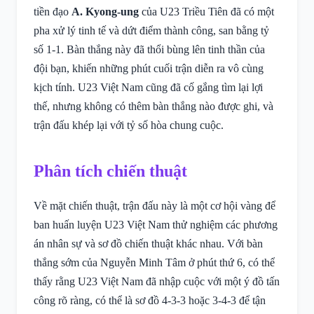
tiền đạo
A. Kyong-ung
của U23 Triều Tiên đã có một
pha xử lý tinh tế và dứt điểm thành công, san bằng tỷ
số 1-1. Bàn thắng này đã thổi bùng lên tinh thần của
đội bạn, khiến những phút cuối trận diễn ra vô cùng
kịch tính. U23 Việt Nam cũng đã cố gắng tìm lại lợi
thế, nhưng không có thêm bàn thắng nào được ghi, và
trận đấu khép lại với tỷ số hòa chung cuộc.
Phân tích chiến thuật
Về mặt chiến thuật, trận đấu này là một cơ hội vàng để
ban huấn luyện U23 Việt Nam thử nghiệm các phương
án nhân sự và sơ đồ chiến thuật khác nhau. Với bàn
thắng sớm của Nguyễn Minh Tâm ở phút thứ 6, có thể
thấy rằng U23 Việt Nam đã nhập cuộc với một ý đồ tấn
công rõ ràng, có thể là sơ đồ 4-3-3 hoặc 3-4-3 để tận