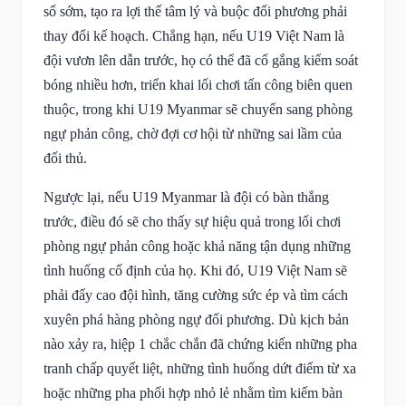
số sớm, tạo ra lợi thế tâm lý và buộc đối phương phải
thay đổi kế hoạch. Chẳng hạn, nếu U19 Việt Nam là
đội vươn lên dẫn trước, họ có thể đã cố gắng kiểm soát
bóng nhiều hơn, triển khai lối chơi tấn công biên quen
thuộc, trong khi U19 Myanmar sẽ chuyển sang phòng
ngự phản công, chờ đợi cơ hội từ những sai lầm của
đối thủ.
Ngược lại, nếu U19 Myanmar là đội có bàn thắng
trước, điều đó sẽ cho thấy sự hiệu quả trong lối chơi
phòng ngự phản công hoặc khả năng tận dụng những
tình huống cố định của họ. Khi đó, U19 Việt Nam sẽ
phải đẩy cao đội hình, tăng cường sức ép và tìm cách
xuyên phá hàng phòng ngự đối phương. Dù kịch bản
nào xảy ra, hiệp 1 chắc chắn đã chứng kiến những pha
tranh chấp quyết liệt, những tình huống dứt điểm từ xa
hoặc những pha phối hợp nhỏ lẻ nhằm tìm kiếm bàn