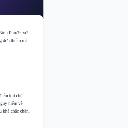
Bình Phước, với
ng đơn thuần mà
điểm khi chủ
 nguy hiểm về
u khá chắc chắn,