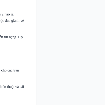
2, tạo ra
uộc đua giành vé
iến trụ hạng. Họ
 cho các trận
iến thuật và cải