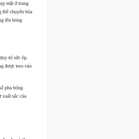
ẹp mắt ở trung
g thể chuyển hóa
ng lên bóng
uy trì sức ép.
ng được treo vào
 số pha bóng
 xuất sắc của