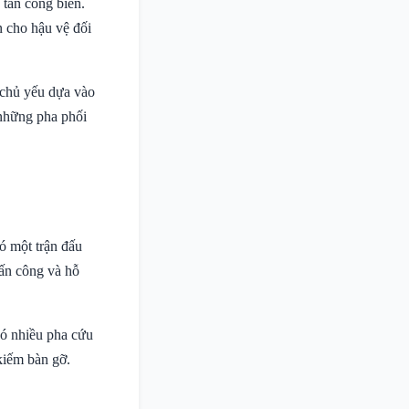
 tấn công biên.
n cho hậu vệ đối
 chủ yếu dựa vào
 những pha phối
ó một trận đấu
tấn công và hỗ
ó nhiều pha cứu
kiếm bàn gỡ.