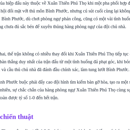
 của hiệp đấu này thuộc về Xuân Thiên Phú Thọ khi một pha phối hợp đ
ơ hội đối mặt với thủ môn Bình Phước, nhưng cú sút cuối cùng lại khôn
. Bình Phước, dù chơi phòng ngự phản công, cũng có một vài tình huố
g chưa đủ sắc bén để xuyên thủng hàng phòng ngự của đội chủ nhà.
ai, thế trận không có nhiều thay đổi khi Xuân Thiên Phú Thọ tiếp tục d
bàn thắng duy nhất của trận đấu từ một tình huống đá phạt góc, khi bó
 và cầu thủ chủ nhà đã đánh đầu chính xác, làm tung lưới Bình Phước.
ình Phước buộc phải đẩy cao đội hình tìm kiếm bàn gỡ hòa, tạo ra một
nhiên, sự chắc chắn của hàng phòng ngự Xuân Thiên Phú Thọ cùng sự
oàn được tỷ số 1-0 đến hết trận.
 chiến thuật