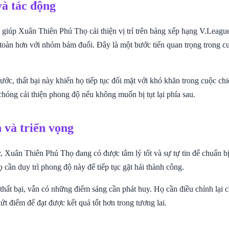
và tác động
giúp Xuân Thiên Phú Thọ cải thiện vị trí trên bảng xếp hạng V.League 
toàn hơn với nhóm bám đuổi. Đây là một bước tiến quan trọng trong c
ớc, thất bại này khiến họ tiếp tục đối mặt với khó khăn trong cuộc ch
hóng cải thiện phong độ nếu không muốn bị tụt lại phía sau.
 và triển vọng
, Xuân Thiên Phú Thọ đang có được tâm lý tốt và sự tự tin để chuẩn bị
ọ cần duy trì phong độ này để tiếp tục gặt hái thành công.
hất bại, vẫn có những điểm sáng cần phát huy. Họ cần điều chỉnh lại ch
ứt điểm để đạt được kết quả tốt hơn trong tương lai.