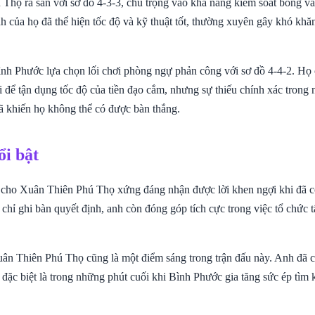
Thọ ra sân với sơ đồ 4-3-3, chú trọng vào khả năng kiểm soát bóng và
h của họ đã thể hiện tốc độ và kỹ thuật tốt, thường xuyên gây khó khă
ình Phước lựa chọn lối chơi phòng ngự phản công với sơ đồ 4-4-2. Họ
i để tận dụng tốc độ của tiền đạo cắm, nhưng sự thiếu chính xác trong
ã khiến họ không thể có được bàn thắng.
ổi bật
 cho Xuân Thiên Phú Thọ xứng đáng nhận được lời khen ngợi khi đã c
chỉ ghi bàn quyết định, anh còn đóng góp tích cực trong việc tổ chức 
n Thiên Phú Thọ cũng là một điểm sáng trong trận đấu này. Anh đã c
 đặc biệt là trong những phút cuối khi Bình Phước gia tăng sức ép tìm 