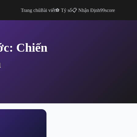
Trang chủ
Bài viết
⚽ Tỷ số
📋 Nhận Định
99score
ớc: Chiến
a