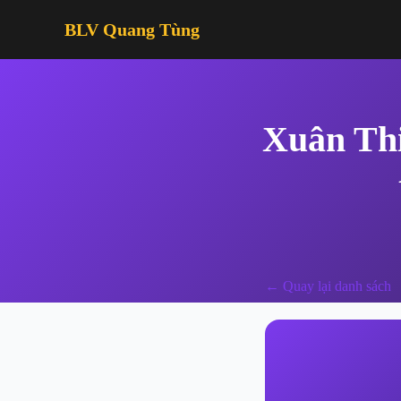
BLV Quang Tùng
Xuân Thi
← Quay lại danh sách