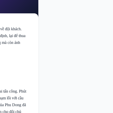
về đội khách.
ịnh, lại để thua
g mà còn ảnh
ai tấn công. Phút
ạm lỗi với cầu
 của Phu Dong đã
ớn cho đội chủ