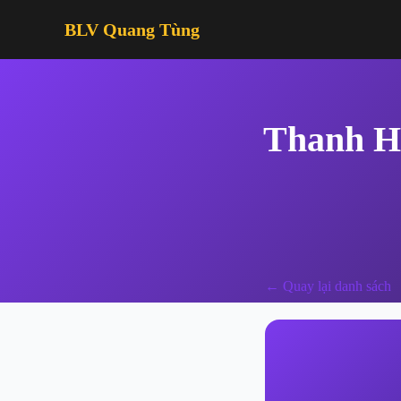
BLV Quang Tùng
Thanh Hó
← Quay lại danh sách