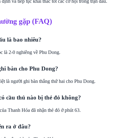
 định và tiếp tục khai thác tốt các cơ hội trong trận đấu.
hường gặp (FAQ)
ấu là bao nhiêu?
c là 2-0 nghiêng về Phu Dong.
 ghi bàn cho Phu Dong?
t là người ghi bàn thắng thứ hai cho Phu Dong.
ó cầu thủ nào bị thẻ đỏ không?
của Thanh Hóa đã nhận thẻ đỏ ở phút 63.
ễn ra ở đâu?