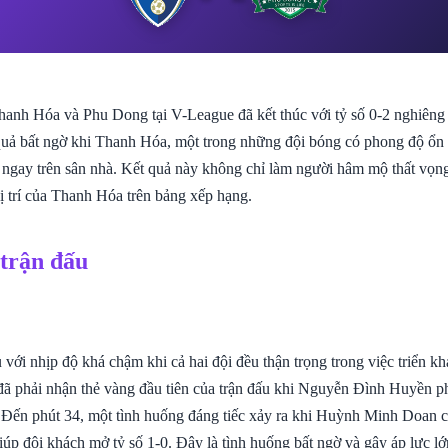
hanh Hóa và Phu Dong tại V-League đã kết thúc với tỷ số 0-2 nghiêng 
quả bất ngờ khi Thanh Hóa, một trong những đội bóng có phong độ ổn đ
ngay trên sân nhà. Kết quả này không chỉ làm người hâm mộ thất vọn
ị trí của Thanh Hóa trên bảng xếp hạng.
 trận đấu
 với nhịp độ khá chậm khi cả hai đội đều thận trọng trong việc triển kh
ã phải nhận thẻ vàng đầu tiên của trận đấu khi Nguyễn Đình Huyền ph
 Đến phút 34, một tình huống đáng tiếc xảy ra khi Huỳnh Minh Doan
iúp đội khách mở tỷ số 1-0. Đây là tình huống bất ngờ và gây áp lực l