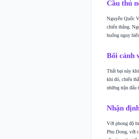
Cầu thủ n
Nguyễn Quốc Việ
chiến thắng. Ng
huống nguy hiể
Bối cảnh 
Thất bại này kh
khi đó, chiến th
những trận đấu t
Nhận định
Với phong độ hi
Phu Dong, với ch