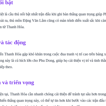
ổi bật
t là cầu thủ nổi bật nhất trận đấu khi ghi bàn thắng quan trọng giúp 
oài ra, thủ môn Đặng Văn Lâm cũng có màn trình diễn xuất sắc khi cản
m từ Thanh Hóa.
và tác động
iến Thanh Hóa gặp khó khăn trong cuộc đua tranh vị trí cao trên bảng 
ắng này là cú hích lớn cho Phu Dong, giúp họ cải thiện vị trí và tinh thầ
iếp theo.
 và triển vọng
ện tại, Thanh Hóa cần nhanh chóng cải thiện để tránh tụt sâu hơn tron
iến thắng quan trọng này, có thể tự tin hơn khi bước vào các trận đấu 