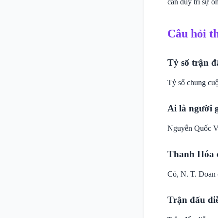
cần duy trì sự ổn
Câu hỏi t
Tỷ số trận đ
Tỷ số chung cuộ
Ai là người
Nguyễn Quốc Việ
Thanh Hóa c
Có, N. T. Doan 
Trận đấu di