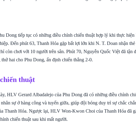
hu Dong tiếp tục có những điều chỉnh chiến thuật hợp lý khi thực hiện 
iệp. Đến phút 63, Thanh Hóa gặp bất lợi lớn khi N. T. Doan nhận thẻ đ
hỉ còn chơi với 10 người trên sân. Phút 70, Nguyễn Quốc Việt đã tận d
g thứ hai cho Phu Dong, ấn định chiến thắng 2-0.
 chiến thuật
này, HLV Gerard Albadalejo của Phu Dong đã có những điều chỉnh chiế
 nhân sự ở hàng công và tuyến giữa, giúp đội bóng duy trì sự chắc chắn
của Thanh Hóa. Ngược lại, HLV Won-Kwon Choi của Thanh Hóa đã g
chỉnh chiến thuật sau khi mất người.