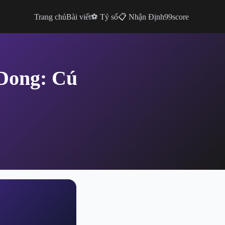
Trang chủ
Bài viết
⚽ Tỷ số
📋 Nhận Định
99score
 Dong: Cú