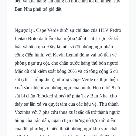
bén và khả năng tận dụng cơ hội chưa tốt đã khiến Tây
Ban Nha phải trả giá đắt.
Ngược lại, Cape Verde dưới sự chỉ đạo của HLV Pedro
Leitao Brito đã triển khai một sơ đồ 4-1-4-1 cực kỳ kỷ
luật và hiệu quả. Đây là một sơ đồ phòng ngự phản
công điển hình, với Kevin Lenini đóng vai trò tiền vệ
phòng ngự trụ cột, che chắn trước hàng thủ bốn người.
Mặc dù chỉ kiểm soát bóng 26% và có tổng cộng 6 cú
sút (chỉ 1 trúng đích), nhưng Cape Verde đã thực hiện
xuất sắc nhiệm vụ phòng ngự của mình. Họ có tới 8 cú
sút bị chặn (blocked shots) từ phía Tây Ban Nha, cho
thấy sự lăn xả và quyết tâm của các hậu vệ. Thủ thành
Vozinha với 7 pha cứu thua xuất sắc đã trở thành người
hùng của trận đấu, ngăn chặn những nỗ lực dứt điểm
của đối phương. Chiến thuật phòng ngự khu vực chặt