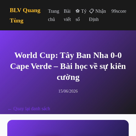
BLV Quang
Trang
Bài
⚽ Tỷ
📋 Nhận
99score
chủ
viết
số
Định
Tùng
World Cup: Tây Ban Nha 0-0
Cape Verde – Bài học về sự kiên
cường
15/06/2026
← Quay lại danh sách