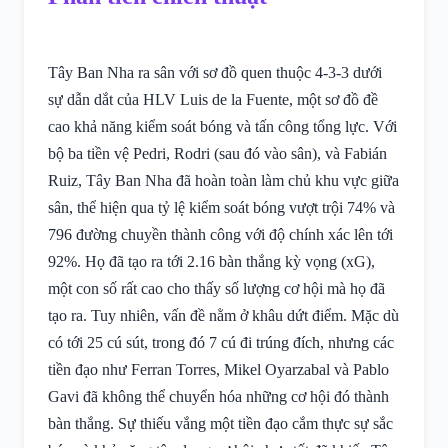
Tây Ban Nha ra sân với sơ đồ quen thuộc 4-3-3 dưới
sự dẫn dắt của HLV Luis de la Fuente, một sơ đồ đề
cao khả năng kiểm soát bóng và tấn công tổng lực. Với
bộ ba tiền vệ Pedri, Rodri (sau đó vào sân), và Fabián
Ruiz, Tây Ban Nha đã hoàn toàn làm chủ khu vực giữa
sân, thể hiện qua tỷ lệ kiểm soát bóng vượt trội 74% và
796 đường chuyền thành công với độ chính xác lên tới
92%. Họ đã tạo ra tới 2.16 bàn thắng kỳ vọng (xG),
một con số rất cao cho thấy số lượng cơ hội mà họ đã
tạo ra. Tuy nhiên, vấn đề nằm ở khâu dứt điểm. Mặc dù
có tới 25 cú sút, trong đó 7 cú đi trúng đích, nhưng các
tiền đạo như Ferran Torres, Mikel Oyarzabal và Pablo
Gavi đã không thể chuyển hóa những cơ hội đó thành
bàn thắng. Sự thiếu vắng một tiền đạo cắm thực sự sắc