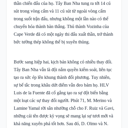
thần chiến đấu của họ. Tây Ban Nha tung ra tới 14 cú
sút trong vòng cấm và 11 cú sút từ ngoài vòng cấm
trong suốt trận đấu, nhưng không một lần nào có thể
chuyển hóa thành bàn thắng. Thủ thành Vozinha của
Cape Verde đã có một ngày thi đấu xuất thần, trở thành
bức tường thép không thể bị xuyên thủng.
Bước sang hiệp hai, kịch bản không có nhiều thay đổi.
Tây Ban Nha vẫn là đội nắm quyền kiểm soát, liên tục
tạo ra sức ép lên khung thành đối phương. Tuy nhiên,
sự bế tắc trong khâu dứt điểm vẫn đeo bám họ. HLV
Luis de la Fuente đã cố gắng tạo ra sự đột biến bằng
một loạt các sự thay đổi người. Phút 71, M. Merino và
Lamine Yamal rời sân nhường chỗ cho F. Ruiz và Gavi,
những cái tên được kỳ vọng sẽ mang lại sự tươi mới và
khả năng xuyên phá tốt hơn. Sau đó, D. Olmo và N.