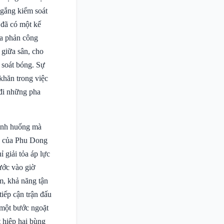
 gắng kiểm soát
 đã có một kế
ha phản công
 giữa sân, cho
 soát bóng. Sự
khăn trong việc
 đi những pha
tình huống mà
của Phu Dong
 giải tỏa áp lực
ước vào giờ
m, khả năng tận
iếp cận trận đấu
à một bước ngoặt
t hiệp hai bùng