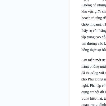
Không có những 
khu vực giữa sâ
hoạch rõ ràng đ
chớp nhoáng. Thế
thấy sự cân bằng
tập trung cao đ
tìm đường vào k
bóng thực sự bù
Khi hiệp một đan
hàng phòng ngự 
đã tỏa sáng với 
cho Phu Dong mà
nghỉ. Pha lập c
dụng cơ hội dù 
trong hiệp hai, 
quan trọng, định