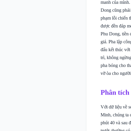
manh của mình. 
Dong cũng phải 
phạm lỗi chiến 
được đền đáp mộ
Phu Dong, tiền
giá. Pha lập cô
đấu kết thúc với
trì, không ngừn
pha bóng cho thấ
vỡ òa cho người
Phân tích
Với dữ liệu về 
Minh, chúng ta c
phút 40 và sau 
trước thường có