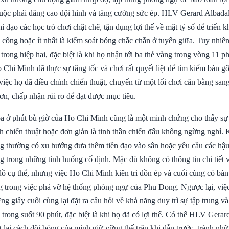
buộc phải dâng cao đội hình và tăng cường sức ép. HLV Gerard Albada
ỉ đạo các học trò chơi chặt chẽ, tận dụng lợi thế về mặt tỷ số để triển kh
ông hoặc ít nhất là kiểm soát bóng chắc chắn ở tuyến giữa. Tuy nhiên,
rong hiệp hai, đặc biệt là khi họ nhận tới ba thẻ vàng trong vòng 11 ph
 Chi Minh đã thực sự tăng tốc và chơi rất quyết liệt để tìm kiếm bàn g
 việc họ đã điều chỉnh chiến thuật, chuyển từ một lối chơi cân bằng sang
ơn, chấp nhận rủi ro để đạt được mục tiêu.
a ở phút bù giờ của Ho Chi Minh cũng là một minh chứng cho thấy sự
 chiến thuật hoặc đơn giản là tinh thần chiến đấu không ngừng nghỉ. K
ng thường có xu hướng đưa thêm tiền đạo vào sân hoặc yêu cầu các hậ
g trong những tình huống cố định. Mặc dù không có thông tin chi tiết v
đồ cụ thể, nhưng việc Ho Chi Minh kiên trì dồn ép và cuối cùng có bàn
g trong việc phá vỡ hệ thống phòng ngự của Phu Dong. Ngược lại, vi
ng giây cuối cùng lại đặt ra câu hỏi về khả năng duy trì sự tập trung và
rong suốt 90 phút, đặc biệt là khi họ đã có lợi thế. Có thể HLV Gerar
 lại cách đội bóng của mình giữ vững thế trận khi dẫn trước, tránh nhữ