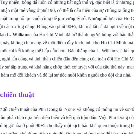
Tuy nhiên, bóng đá luôn có những bất ngờ thú vị, đặc biệt là ở những 
nhận một thẻ vàng ở phút 90, có thể là dấu hiệu của sự chùng xuống 
thuật trong nỗ lực cuối cùng để giữ vững tỷ số. Nhưng nỗ lực của Ho 
t cách xứng đáng. Đúng vào phút 90+5, khi mà tất cả đã nghĩ về một 
 đạo
L. Williams
của Ho Chi Minh đã trở thành người hùng với bàn th
ng này không chỉ mang về một điểm đầy kịch tính cho Ho Chi Minh mà 
 một cái kết không thể hấp dẫn hơn. Bàn thắng của L. Williams là kết q
g nghỉ tấn công và tinh thần chiến đấu đến cùng của toàn đội Ho Chi M
y sự tập trung và khả năng chớp thời cơ tuyệt vời của cầu thủ này, man
 hâm mộ đội khách và để lại sự tiếc nuối khôn nguôi cho đội chủ nhà.
 chiến thuật
sơ đồ chiến thuật của Phu Dong là 'None' và không có thông tin về sơ 
ần phân tích dựa trên diễn biến và kết quả trận đấu. Việc Phu Dong có
đó bị gỡ hòa ở phút 90+5 cho thấy một kịch bản khá quen thuộc trong b
 xu hướng chủ động giảm nhịp độ, tập trung phòng ngự để bảo toàn lợi 