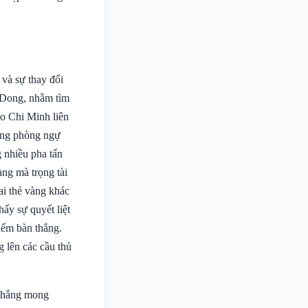
 và sự thay đổi
u Dong, nhằm tìm
Ho Chi Minh liên
hàng phòng ngự
g nhiều pha tấn
àng mà trọng tài
ai thẻ vàng khác
ấy sự quyết liệt
kiếm bàn thắng.
g lên các cầu thủ
 thắng mong