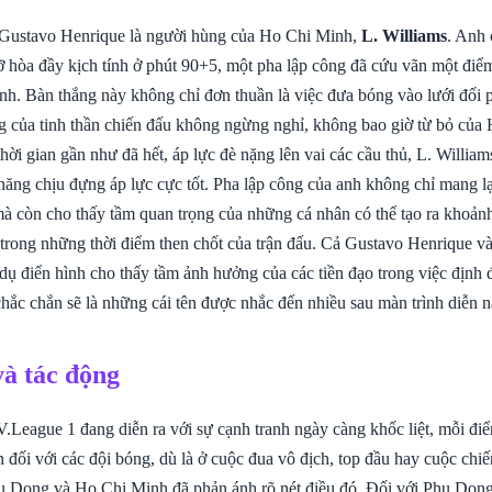
 Gustavo Henrique là người hùng của Ho Chi Minh,
L. Williams
. Anh 
ỡ hòa đầy kịch tính ở phút 90+5, một pha lập công đã cứu vãn một điể
ành. Bàn thắng này không chỉ đơn thuần là việc đưa bóng vào lưới đối
ng của tinh thần chiến đấu không ngừng nghỉ, không bao giờ từ bỏ của
hời gian gần như đã hết, áp lực đè nặng lên vai các cầu thủ, L. Willia
 năng chịu đựng áp lực cực tốt. Pha lập công của anh không chỉ mang l
 còn cho thấy tầm quan trọng của những cá nhân có thể tạo ra khoản
à trong những thời điểm then chốt của trận đấu. Cả Gustavo Henrique v
dụ điển hình cho thấy tầm ảnh hưởng của các tiền đạo trong việc định 
chắc chắn sẽ là những cái tên được nhắc đến nhiều sau màn trình diễn n
và tác động
V.League 1 đang diễn ra với sự cạnh tranh ngày càng khốc liệt, mỗi đ
 đối với các đội bóng, dù là ở cuộc đua vô địch, top đầu hay cuộc chiế
u Dong và Ho Chi Minh đã phản ánh rõ nét điều đó. Đối với Phu Dong