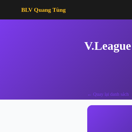
BLV Quang Tùng
V.League
← Quay lại danh sách