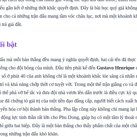
ếu gắn kết ở những thời khắc quyết định. Đây là bài học quý giá khôn
 cho cả những trận đấu mang tầm vóc châu lục, nơi mà một khoảnh kh
 trả giá đắt.
ổi bật
ấu mà mỗi bàn thắng đều mang ý nghĩa quyết định, hai cái tên đã thực 
riêng cho đội bóng của mình. Đầu tiên phải kể đến
Gustavo Henrique
c
 số ở phút 40 của anh không chỉ là một khoảnh khắc lóe sáng cá nhân 
trì và khả năng chớp thời cơ tuyệt vời. Trong một thế trận giằng co và 
ó thể phá vỡ bế tắc và đưa đội nhà vươn lên dẫn trước là điều cực kỳ q
 đã chứng tỏ giá trị của một tiền đạo đẳng cấp, người biết cách xuất h
ển hóa cơ hội thành bàn thắng. Pha lập công này không chỉ mang lại l
 động lực tinh thần rất lớn cho Phu Dong, giúp họ có một tâm lý thoải 
ỉ giữa hai hiệp. Đây là một bàn thắng cho thấy phẩm chất của một chân
trong những trận đấu khó khăn.