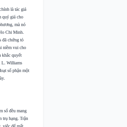
chính là tác giả
m quý giá cho
 phương, mà nó
 Ho Chi Minh.
ms đã chứng tỏ
ại niềm vui cho
h khắc quyết
à L. Williams
đoạt số phận một
ày.
iểm số đều mang
n trụ hạng. Trận
, việc để mất