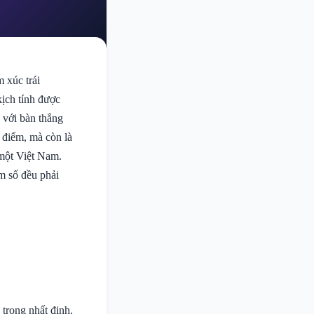
 xúc trái
ịch tính được
, với bàn thắng
 điểm, mà còn là
 một Việt Nam.
m số đều phải
trọng nhất định.