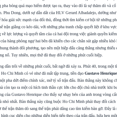
pha bóng quá mạo hiểm được tạo ra, thay vào đó là sự thăm dò và cố
n. Phu Dong, dưới sự dẫn dắt của HLV Gerard Albadalejo, dường như
ể hóa giải sức mạnh của đối thủ, đồng thời tìm kiếm cơ hội từ những p
 trận giằng co kéo dài, với những pha tranh chấp quyết liệt ở khu vực
 về lực lượng và quyết tâm của cả hai đội trong việc giành quyền kiểm
ộ của hàng phòng ngự hai bên đã khiến cho các chân sút gặp nhiều khó 
hung thành đối phương, tạo nên một hiệp đấu căng thẳng nhưng thiếu
ng nổ. Tuy nhiên, mọi thứ đã thay đổi ở những phút cuối hiệp.
g dần trôi về những phút cuối, bất ngờ đã xảy ra. Phút 40, trong một 
Ho Chi Minh có vẻ như đã mất tập trung, tiền đạo
Gustavo Henrique
một pha dứt điểm chính xác, mở tỷ số trận đấu. Bàn thắng này không chỉ
 còn tạo ra một cú hích tinh thần cực lớn cho đội chủ nhà trước khi b
ông của Gustavo Henrique cho thấy sự nhạy bén của anh trong vòng cấ
là nhỏ nhất. Bàn thắng này cũng buộc Ho Chi Minh phải thay đổi cách t
từ thế trận thăm dò sang thế trận phải dâng cao tìm kiếm bàn gỡ. Đây l
 hình cục diện cho những diễn biến tiếp theo của trận đấu, hứa hẹn mộ