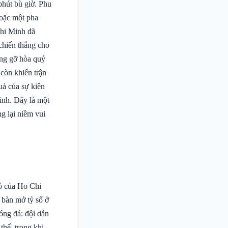
phút bù giờ. Phu
hoặc một pha
Chi Minh đã
chiến thắng cho
ắng gỡ hòa quý
còn khiến trận
uả của sự kiên
inh. Đây là một
g lại niềm vui
đồ của Ho Chi
 bàn mở tỷ số ở
óng đá: đội dẫn
thế, trong khi