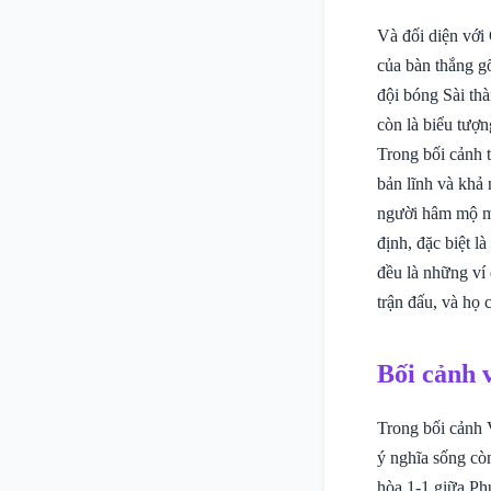
Và đối diện với
của bàn thắng g
đội bóng Sài th
còn là biểu tượ
Trong bối cảnh t
bản lĩnh và khả
người hâm mộ mà
định, đặc biệt l
đều là những ví 
trận đấu, và họ 
Bối cảnh 
Trong bối cảnh 
ý nghĩa sống còn
hòa 1-1 giữa Ph