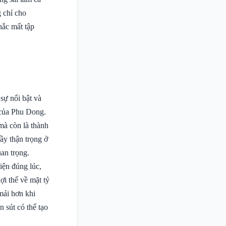
g chỉ cho
ắc mất tập
sự nổi bật và
ủa Phu Dong.
mà còn là thành
đầy thận trọng ở
uan trọng.
iện đúng lúc,
ợi thế về mặt tỷ
mái hơn khi
 sút có thể tạo