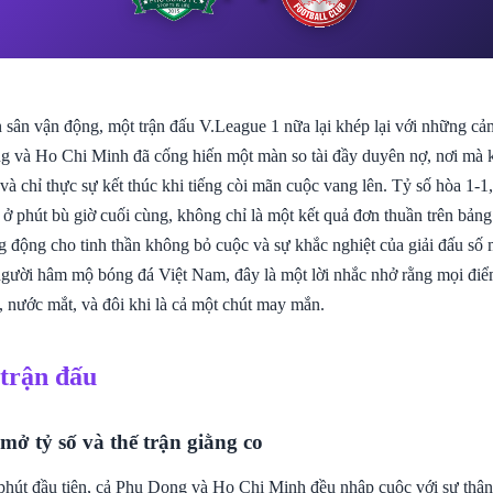
 sân vận động, một trận đấu V.League 1 nữa lại khép lại với những cảm
 và Ho Chi Minh đã cống hiến một màn so tài đầy duyên nợ, nơi mà k
 và chỉ thực sự kết thúc khi tiếng còi mãn cuộc vang lên. Tỷ số hòa 1-1
ở phút bù giờ cuối cùng, không chỉ là một kết quả đơn thuần trên bảng
 động cho tinh thần không bỏ cuộc và sự khắc nghiệt của giải đấu số
gười hâm mộ bóng đá Việt Nam, đây là một lời nhắc nhở rằng mọi điể
, nước mắt, và đôi khi là cả một chút may mắn.
 trận đấu
mở tỷ số và thế trận giằng co
hút đầu tiên, cả Phu Dong và Ho Chi Minh đều nhập cuộc với sự thận 