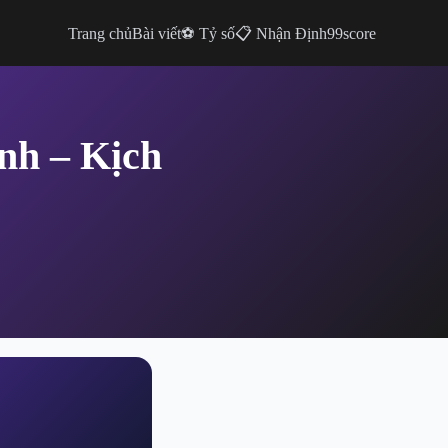
Trang chủ
Bài viết
⚽ Tỷ số
📋 Nhận Định
99score
nh – Kịch