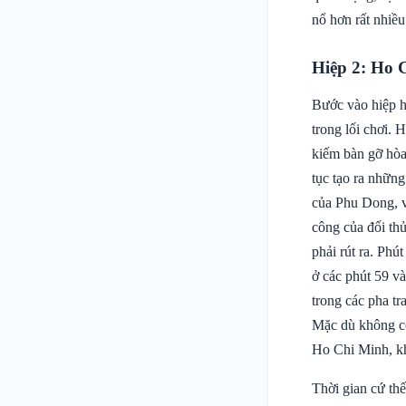
nổ hơn rất nhiều
Hiệp 2: Ho 
Bước vào hiệp ha
trong lối chơi.
kiếm bàn gỡ hòa.
tục tạo ra nhữn
của Phu Dong, vớ
công của đối thủ
phải rút ra. Phú
ở các phút 59 v
trong các pha tr
Mặc dù không có 
Ho Chi Minh, kh
Thời gian cứ th