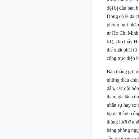
đội bị dẫn bàn 
Dong có lẽ đã ch
phòng ngự phản c
từ Ho Chi Minh t
61), cho thấy Ho
thể xuất phát từ
công trực diện h
Bàn thắng gỡ hò
những điều chỉnh
dần, các đội bó
tham gia tấn côn
nhân sự hay sơ 
họ đã thành côn
thủng lưới ở nhữ
hàng phòng ngự t
cần phải xem xét