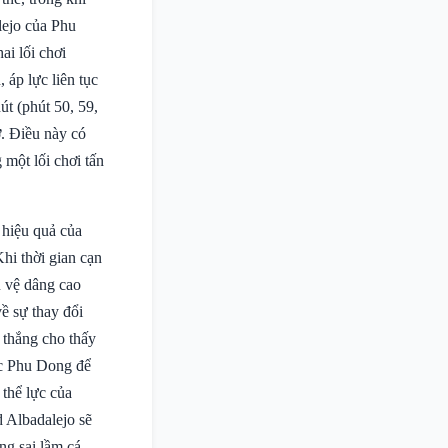
lejo của Phu
ai lối chơi
 áp lực liên tục
út (phút 50, 59,
ỡ. Điều này có
 một lối chơi tấn
 hiệu quả của
hi thời gian cạn
u vệ dâng cao
ề sự thay đổi
 thắng cho thấy
ệc Phu Dong để
 thể lực của
d Albadalejo sẽ
ng sai lầm cá