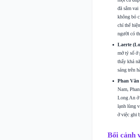
đã sắm vai 
không bỏ c
chỉ thể hi
người có th
Laerte (L
mở tỷ số ở
thấy khả n
sáng trên 
Phan Văn 
Nam, Phan 
Long An ở 
lạnh lùng v
ở việc ghi 
Bối cảnh 