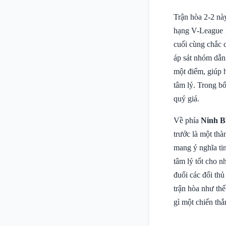
Trận hòa 2-2 nà
hạng V-League 1
cuối cùng chắc c
áp sát nhóm dẫn
một điểm, giúp h
tâm lý. Trong b
quý giá.
Về phía
Ninh B
trước là một th
mang ý nghĩa tin
tâm lý tốt cho n
đuổi các đối th
trận hòa như thế
gì một chiến thắ