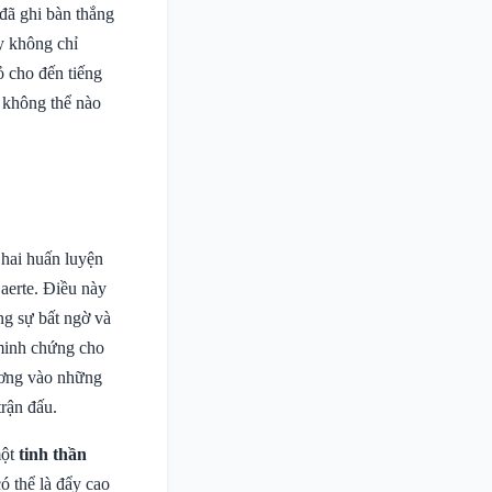
đã ghi bàn thắng
y không chỉ
 cho đến tiếng
 không thể nào
 hai huấn luyện
aerte. Điều này
ng sự bất ngờ và
 minh chứng cho
hương vào những
trận đấu.
một
tinh thần
ó thể là đẩy cao