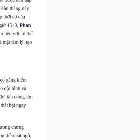
. Bàn thắng này
p thời cơ của
 giờ 45+3,
Phan
 tiên với lợi thế
 mặt tâm lý, tạo
, cố gắng kiểm
o đội hình và
đợt tấn công, tìm
thất bại ngay
 tưởng chừng
ng điều bất ngờ,