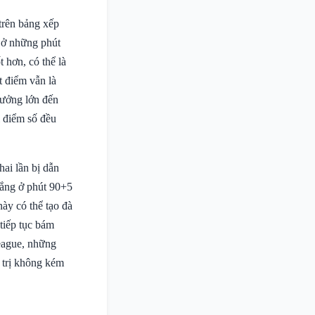
trên bảng xếp
a ở những phút
t hơn, có thể là
t điểm vẫn là
hưởng lớn đến
i điểm số đều
hai lần bị dẫn
hắng ở phút 90+5
này có thể tạo đà
tiếp tục bám
League, những
á trị không kém