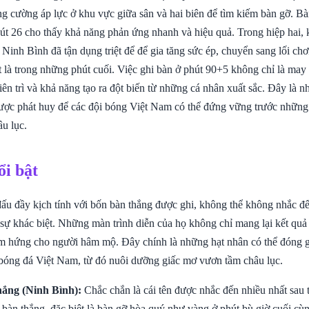
ăng cường áp lực ở khu vực giữa sân và hai biên để tìm kiếm bàn gỡ. B
t 26 cho thấy khả năng phản ứng nhanh và hiệu quả. Trong hiệp hai,
Ninh Bình đã tận dụng triệt để để gia tăng sức ép, chuyển sang lối ch
t là trong những phút cuối. Việc ghi bàn ở phút 90+5 không chỉ là ma
iên trì và khả năng tạo ra đột biến từ những cá nhân xuất sắc. Đây là 
ược phát huy để các đội bóng Việt Nam có thể đứng vững trước những
u lục.
ổi bật
đấu đầy kịch tính với bốn bàn thắng được ghi, không thể không nhắc đ
 sự khác biệt. Những màn trình diễn của họ không chỉ mang lại kết quả
m hứng cho người hâm mộ. Đây chính là những hạt nhân có thể đóng g
 bóng đá Việt Nam, từ đó nuôi dưỡng giấc mơ vươn tầm châu lục.
ắng (Ninh Bình):
Chắc chắn là cái tên được nhắc đến nhiều nhất sau 
 bàn thắng, đặc biệt là bàn gỡ hòa quý như vàng ở phút bù giờ cuối c