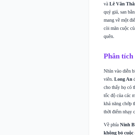
và
Lê Văn Thắ
quý giá, san bằn
mang về một điể
còi mãn cuộc củ
quên.
Phân tích
Nhìn vào diễn bi
viên.
Long An
đ
cho thấy họ có t
tốc độ của các 
khả năng chớp t
thời điểm nhạy c
Về phía
Ninh B
không bỏ cuộc