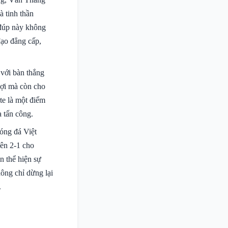
à tinh thần
 đúp này không
đạo đẳng cấp,
 với bàn thắng
lợi mà còn cho
te là một điểm
 tấn công.
óng đá Việt
ên 2-1 cho
n thể hiện sự
ông chỉ dừng lại
.