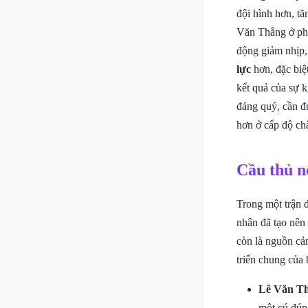
đội hình hơn, t
Văn Thắng ở phú
động giảm nhịp, 
lực
hơn, đặc biệ
kết quả của sự k
đáng quý, cần đ
hơn ở cấp độ châ
Cầu thủ n
Trong một trận 
nhân đã tạo nên
còn là nguồn cả
triển chung của
Lê Văn Th
một cú đúp