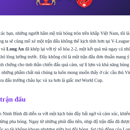
các bạn, những người hâm mộ trái bóng tròn trên khắp Việt Nam, tôi 
g ta sẽ cùng mổ xẻ một trận đấu không thể kịch tính hơn tại V-League
và
Long An
đã khép lại với tỷ số hòa 2-2, một kết quả mà ngay cả nh
hó lòng lường trước. Đây không chỉ là một trận đấu đơn thuần mang ý
nh chứng cho tinh thần chiến đấu quả cảm, sự lì lợm và khả năng bùn
– những phẩm chất mà chúng ta luôn mong muốn thấy ở các cầu thủ Vi
 ra đấu trường châu lục và xa hơn là giấc mơ World Cup.
 trận đấu
ân Ninh Bình đã diễn ra với một kịch bản đầy bất ngờ và cảm xúc, khiế
 từng pha bóng. Ngay từ những phút đầu tiên, nhịp độ trận đấu đã được
ộc so tài không khoan nhượng giữa hai đội bóng. Sự chủ động của Lo