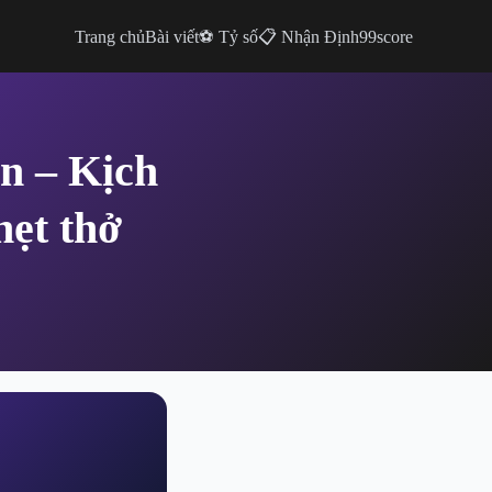
Trang chủ
Bài viết
⚽ Tỷ số
📋 Nhận Định
99score
n – Kịch
hẹt thở