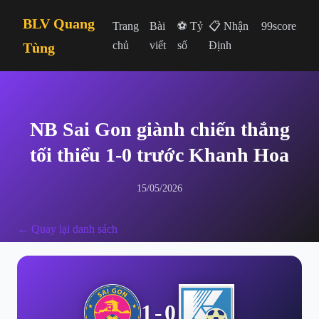
BLV Quang
Trang
Bài
⚽ Tỷ
📋 Nhận
99score
chủ
viết
số
Định
Tùng
NB Sai Gon giành chiến thắng
tối thiểu 1-0 trước Khanh Hoa
15/05/2026
← Quay lại danh sách
1-0