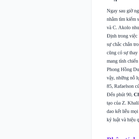
Ngay sau giờ ng
nhằm tìm kiếm s
và C. Akolo nh
Định trong việc 
sự chắc chắn tr
cũng có sự thay 
mang tính chiến
Phong Hồng Duy 
vậy, những nỗ l
85, Rafaelson củ
Đến phút 90,
Ch
tạo của Z. Khali
dao kết liễu mọ
kỷ luật và hiệu 