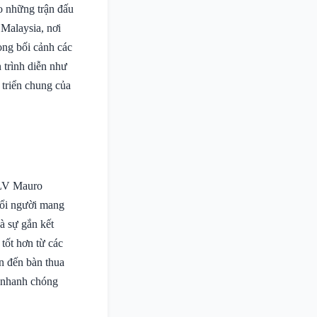
ho những trận đấu
Malaysia, nơi
ong bối cảnh các
trình diễn như
 triển chung của
HLV Mauro
đổi người mang
à sự gắn kết
tốt hơn từ các
n đến bàn thua
i nhanh chóng