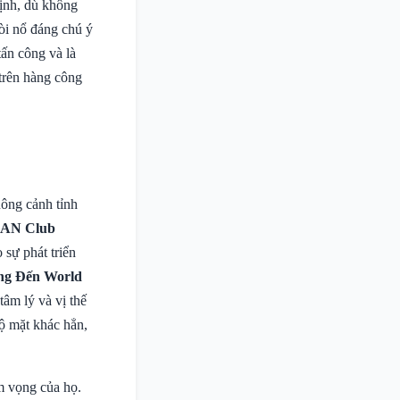
ịnh, dù không
òi nổ đáng chú ý
tấn công và là
trên hàng công
uông cảnh tỉnh
AN Club
sự phát triển
g Đến World
tâm lý và vị thế
ộ mặt khác hẳn,
m vọng của họ.