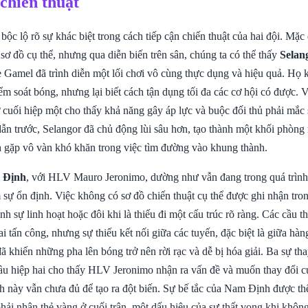
 chiến thuật
bộc lộ rõ sự khác biệt trong cách tiếp cận chiến thuật của hai đội. Mặc
ơ đồ cụ thể, nhưng qua diễn biến trên sân, chúng ta có thể thấy
Selan
Gamel đã trình diễn một lối chơi vô cùng thực dụng và hiệu quả. Họ 
m soát bóng, nhưng lại biết cách tận dụng tối đa các cơ hội có được. V
 cuối hiệp một cho thấy khả năng gây áp lực và buộc đối thủ phải mắc 
dẫn trước, Selangor đã chủ động lùi sâu hơn, tạo thành một khối phòng
gặp vô vàn khó khăn trong việc tìm đường vào khung thành.
 Định
, với HLV Mauro Jeronimo, dường như vẫn đang trong quá trình 
 sự ổn định. Việc không có sơ đồ chiến thuật cụ thể được ghi nhận tron
h sự linh hoạt hoặc đôi khi là thiếu đi một cấu trúc rõ ràng. Các cầu
ai tấn công, nhưng sự thiếu kết nối giữa các tuyến, đặc biệt là giữa hàng
ã khiến những pha lên bóng trở nên rời rạc và dễ bị hóa giải. Ba sự th
ầu hiệp hai cho thấy HLV Jeronimo nhận ra vấn đề và muốn thay đổi c
h này vẫn chưa đủ để tạo ra đột biến. Sự bế tắc của Nam Định được th
hải nhận thẻ vàng ở cuối trận, một dấu hiệu của sự thất vọng khi khôn