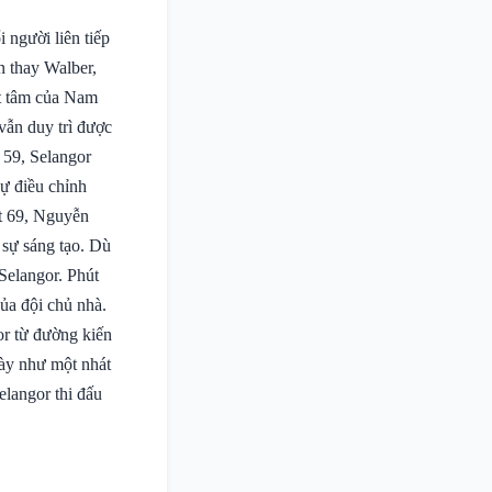
 người liên tiếp
n thay Walber,
t tâm của Nam
vẫn duy trì được
 59, Selangor
sự điều chỉnh
út 69, Nguyễn
sự sáng tạo. Dù
Selangor. Phút
ủa đội chủ nhà.
or từ đường kiến
này như một nhát
langor thi đấu