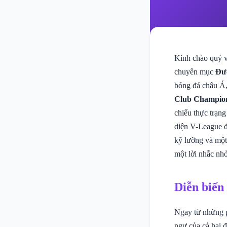
Kính chào quý v
chuyên mục
Đư
bóng đá châu Á,
Club Champio
chiếu thực trạng
diện V-League đã
kỹ lưỡng và một
một lời nhắc nh
Diễn biến
Ngay từ những ph
ngự của cả hai đ