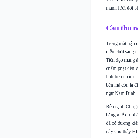
mành lưới đối p
Cầu thủ n
Trong một trận 
diễn chói sáng c
Tiền đạo mang áo
chấm phạt đền v
lĩnh trên chấm 
bén mà còn là đ
ngự Nam Định.
Bên cạnh Chrig
băng ghế dự bị ở
đã có đường kiế
này cho thấy HL