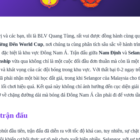
ị và các bạn, tôi là BLV Quang Tùng, rất vui được đồng hành cùng qu
ờng Đến World Cup
, nơi chúng ta cùng phân tích sâu sắc về hành trìn
 đặc biệt là khu vực Đông Nam Á. Trận đấu giữa
Nam Định
và
Selan
nship
vừa qua không chỉ là một cuộc đối đầu đơn thuần mà còn là mộ
 và khát vọng của các đội bóng trong khu vực. Với thất bại 0-2 ngay tr
 phải nhận một bài học đắt giá, trong khi Selangor của Malaysia cho 
 lối chơi hiệu quả. Kết quả này không chỉ ảnh hưởng đến cục diện giải
ở về chặng đường dài mà bóng đá Đông Nam Á cần phải đi để vươn tầm
 trận đấu
út đầu tiên, trận đấu đã diễn ra với tốc độ khá cao, tuy nhiên, sự chặ
ội khiến cơ hội thực sự rõ nét chưa xuất hiện nhiều. Selangor, với sự tự