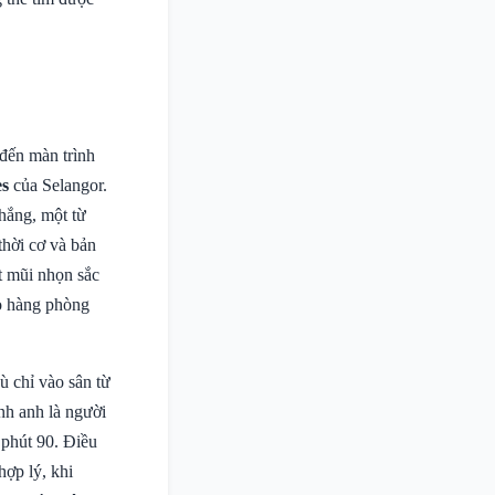
đến màn trình
es
của Selangor.
thắng, một từ
thời cơ và bản
t mũi nhọn sắc
ho hàng phòng
 chỉ vào sân từ
nh anh là người
 phút 90. Điều
ợp lý, khi