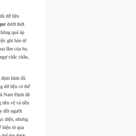
 dù dữ liệu
gor
dưới thời
không quá áp
iệc ghi bàn từ
sai lầm của họ.
 ngự chắc chắn,
định hình lối
g dữ liệu có thể
 thủ Nam Định đã
 tiền vệ và tiền
ay đổi người
ục diện, nhưng
ể hiện rõ qua
g thể tìm được