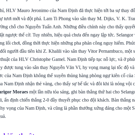
hỉ, HLV Mauro Jeronimo của Nam Định đã thực hiện tới ba sự thay đổi
ự tươi mới và đột phá. Lam Ti Phong vào sân thay M. Dijks, V. K. Tra
ường chỗ cho Nguyễn Tuấn Anh. Những điều chỉnh này cho thấy quyế
lật ngược thế cờ. Tuy nhiên, hiệu quả chưa đến ngay lập tức. Selangor 
ong lối chơi, đồng thời thực hiện những pha phản công nguy hiểm. Phút
đổi người đầu tiên khi Z. Khalili vào sân thay Vitor Pernambuco, một 
 thuật của HLV Christophe Gamel. Nam Định tiếp tục nỗ lực, và ở ph
được tung vào sân thay Nguyễn Văn Vĩ, hy vọng mang lại tốc độ và 
ực của Nam Định không thể xuyên thủng hàng phòng ngự kiên cố của 
a Nam Định nhận thẻ vàng, cho thấy sự bế tắc và đôi khi là nóng vội c
rigor Moraes
một lần nữa tỏa sáng, ghi bàn thắng thứ hai cho Selang
li, ấn định chiến thắng 2-0 đầy thuyết phục cho đội khách. Bàn thắng 
i hy vọng của Nam Định, và cũng là phần thưởng xứng đáng cho một Se
quả.