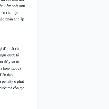
ệc kiểm soát khu
iên của trận
 nào phản ánh áp
ự dẫn dắt của
 ngự được tổ
ho thấy sự ức
ủa hiệp một đã
 Tiền đạo
 penalty ở phút
trước mà còn tạo