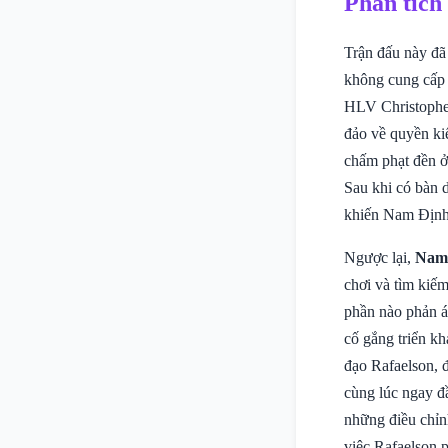
Phân tích
Trận đấu này đã 
không cung cấp s
HLV Christophe 
đảo về quyền kiể
chấm phạt đền ở
Sau khi có bàn 
khiến Nam Định 
Ngược lại,
Nam
chơi và tìm kiếm
phần nào phản án
cố gắng triển kh
đạo Rafaelson, đ
cùng lúc ngay đ
những điều chỉn
việc Rafaelson p