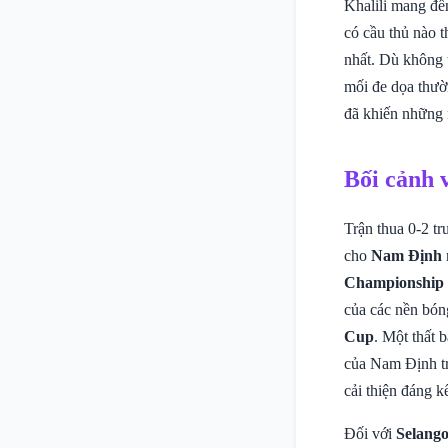
Khalili mang đế
có cầu thủ nào 
nhất. Dù không t
mối đe dọa thườ
đã khiến những 
Bối cảnh 
Trận thua 0-2 t
cho
Nam Định
Championship
của các nền bón
Cup
. Một thất 
của Nam Định tr
cải thiện đáng kể
Đối với
Selang