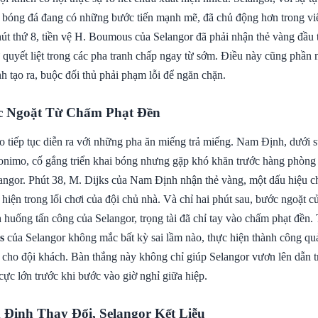
 bóng đá đang có những bước tiến mạnh mẽ, đã chủ động hơn trong vi
út thứ 8, tiền vệ H. Boumous của Selangor đã phải nhận thẻ vàng đầu t
ự quyết liệt trong các pha tranh chấp ngay từ sớm. Điều này cũng phần
 tạo ra, buộc đối thủ phải phạm lỗi để ngăn chặn.
c Ngoặt Từ Chấm Phạt Đền
o tiếp tục diễn ra với những pha ăn miếng trả miếng. Nam Định, dưới s
imo, cố gắng triển khai bóng nhưng gặp khó khăn trước hàng phòng
langor. Phút 38, M. Dijks của Nam Định nhận thẻ vàng, một dấu hiệu c
 hiện trong lối chơi của đội chủ nhà. Và chỉ hai phút sau, bước ngoặt c
 huống tấn công của Selangor, trọng tài đã chỉ tay vào chấm phạt đền.
s
của Selangor không mắc bất kỳ sai lầm nào, thực hiện thành công quả
0 cho đội khách. Bàn thắng này không chỉ giúp Selangor vươn lên dẫn 
ý cực lớn trước khi bước vào giờ nghỉ giữa hiệp.
 Định Thay Đổi, Selangor Kết Liễu