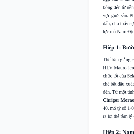
bóng đến từ nền
vực giữa sân. Ph
đấu, cho thấy s
lực mà Nam Định
Hiệp 1: Bướ
Thế trận giằng c
HLV Mauro Jeron
chức tốt của Se
chế bắt đầu xuất
đến. Từ một tình
Chrigor Morae
40, mở tỷ số 1-
ra lợi thế tâm l
Hiệp 2: Nam