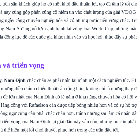
trên sân khách giúp họ có một khởi đầu thuận lợi, tạo đà tâm lý tốt c
quả này cũng góp phần củng cố niềm tin vào chất lượng của giải VĐQG 
ng ngày càng chuyên nghiệp hóa và có những bước tiến vững chắc. Tr
g Nam Á đang nỗ lực cạnh tranh tại vòng loại World Cup, những màn 
là động lực để các quốc gia khác nhìn vào và học hỏi, thúc đẩy sự phát
 và triển vọng
y,
Nam Định
chắc chắn sẽ phải nhìn lại mình một cách nghiêm túc. 
 những điều chỉnh chiến thuật sâu rộng hơn, không chỉ là những thay 
Vấn đề lớn nhất của Nam Định có lẽ nằm ở khả năng chuyển hóa cơ hội v
Hàng công với Rafaelson cần được tiếp bóng nhiều hơn và có sự hỗ trợ 
hòng ngự cũng cần phải chắc chắn hơn, tránh những sai lầm cá nhân dẫ
Triển vọng của Nam Định tại giải đấu này vẫn còn, nhưng họ cần phả
 và thể hiện một lối chơi thuyết phục hơn trong các trận đấu tới.