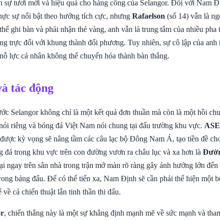
n sự tươi mới và hiệu quả cho hàng công của Selangor. Đối với Nam Đ
thực sự nổi bật theo hướng tích cực, nhưng
Rafaelson
(số 14) vẫn là ng
hể ghi bàn và phải nhận thẻ vàng, anh vẫn là trung tâm của nhiều pha 
ng trực đối với khung thành đối phương. Tuy nhiên, sự cô lập của anh 
nỗ lực cá nhân không thể chuyển hóa thành bàn thắng.
và tác động
rước Selangor không chỉ là một kết quả đơn thuần mà còn là một hồi ch
nói riêng và bóng đá Việt Nam nói chung tại đấu trường khu vực.
ASE
được kỳ vọng sẽ nâng tầm các câu lạc bộ Đông Nam Á, tạo tiền đề cho 
g đá trong khu vực trên con đường vươn ra châu lục và xa hơn là
Đườn
bại ngay trên sân nhà trong trận mở màn rõ ràng gây ảnh hưởng lớn đến 
ong bảng đấu. Để có thể tiến xa, Nam Định sẽ cần phải thể hiện một b
 về cả chiến thuật lẫn tinh thần thi đấu.
or
, chiến thắng này là một sự khẳng định mạnh mẽ về sức mạnh và tha