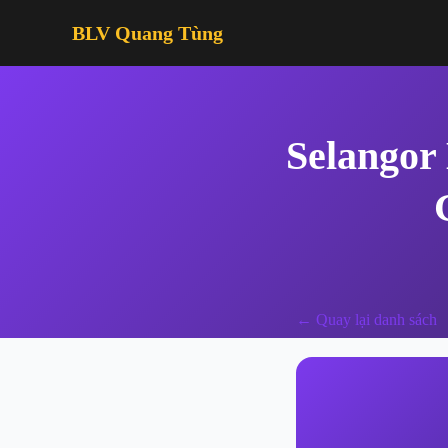
BLV Quang Tùng
Selangor
← Quay lại danh sách