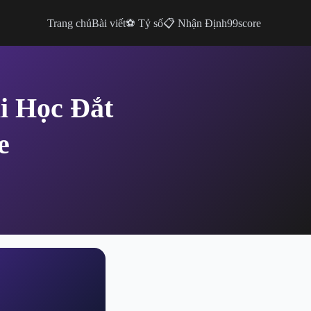
Trang chủ
Bài viết
⚽ Tỷ số
📋 Nhận Định
99score
i Học Đắt
e