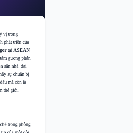
ý vị trong
h phát triển của
gor
tại
ASEAN
t tấm gương phản
ên sân nhà, đại
thấy sự chuẩn bị
 đấu mà còn là
 thế giới.
t chẽ trong phòng
 tin của một đội