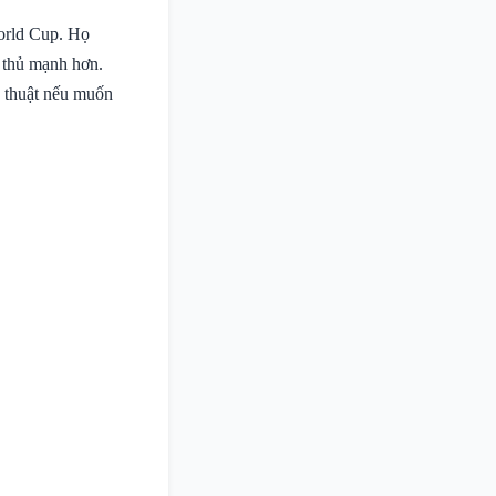
World Cup. Họ
i thủ mạnh hơn.
n thuật nếu muốn