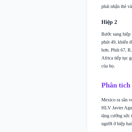
phải nhận thẻ và
Hiệp 2
Bước sang hiệp h
phút 49, khiến đ
hơn. Phút 67, R
Africa tiếp tục 
của họ.
Phân tích
Mexico ra sân vớ
HLV Javier Aguir
tăng cường sức t
người ở hiệp ha