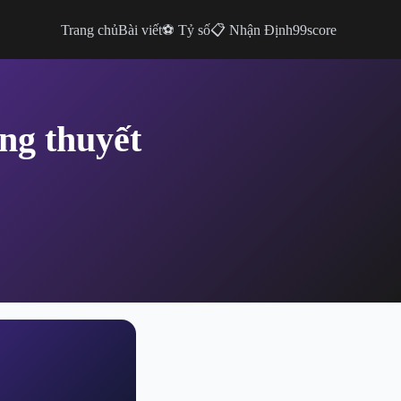
Trang chủ
Bài viết
⚽ Tỷ số
📋 Nhận Định
99score
ng thuyết