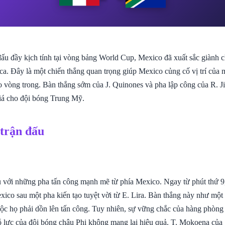
đấu đầy kịch tính tại vòng bảng World Cup, Mexico đã xuất sắc giành c
ca. Đây là một chiến thắng quan trọng giúp Mexico củng cố vị trí của 
o vòng trong. Bàn thắng sớm của J. Quinones và pha lập công của R. 
giá cho đội bóng Trung Mỹ.
 trận đấu
u với những pha tấn công mạnh mẽ từ phía Mexico. Ngay từ phút thứ 9
xico sau một pha kiến tạo tuyệt vời từ E. Lira. Bàn thắng này như một
uộc họ phải dồn lên tấn công. Tuy nhiên, sự vững chắc của hàng phòn
ỗ lực của đội bóng châu Phi không mang lại hiệu quả. T. Mokoena của 