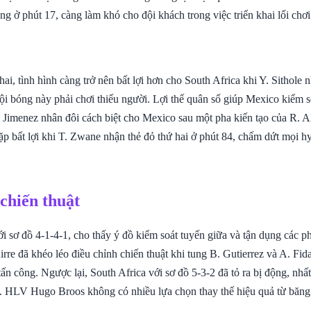
ng ở phút 17, càng làm khó cho đội khách trong việc triển khai lối chơi
ai, tình hình càng trở nên bất lợi hơn cho South Africa khi Y. Sithole 
ội bóng này phải chơi thiếu người. Lợi thế quân số giúp Mexico kiểm so
. Jimenez nhân đôi cách biệt cho Mexico sau một pha kiến tạo của R. A
gặp bất lợi khi T. Zwane nhận thẻ đỏ thứ hai ở phút 84, chấm dứt mọi 
 chiến thuật
i sơ đồ 4-1-4-1, cho thấy ý đồ kiểm soát tuyến giữa và tận dụng các ph
re đã khéo léo điều chỉnh chiến thuật khi tung B. Gutierrez và A. Fid
ấn công. Ngược lại, South Africa với sơ đồ 5-3-2 đã tỏ ra bị động, nhất
i. HLV Hugo Broos không có nhiều lựa chọn thay thế hiệu quả từ băng