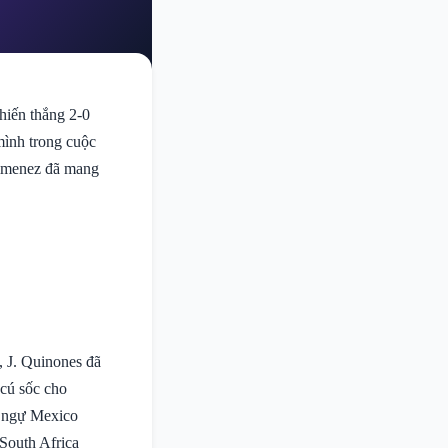
hiến thắng 2-0
mình trong cuộc
Jimenez đã mang
, J. Quinones đã
 cú sốc cho
g ngự Mexico
South Africa