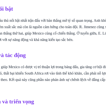
ổi bật
ầu thủ nổi bật nhất trận đấu với bàn thắng mở tỷ số quan trọng. Anh kh
ểm xuất sắc mà còn là nguồn cảm hứng cho toàn đội. R. Jimenez cũng
n thắng thứ hai, giúp Mexico củng cố chiến thắng. Ở tuyến giữa, E. Li
ời với sự năng động và khả năng kiến tạo sắc bén.
và tác động
giúp Mexico có được vị trí thuận lợi trong bảng đấu, gia tăng cơ hội đ
ó, thất bại khiến South Africa rơi vào tình thế khó khăn, cần phải nỗ lực
ếp theo. Kết quả này cũng phần nào phản ánh sự chênh lệch về đẳng cấ
 và triển vọng