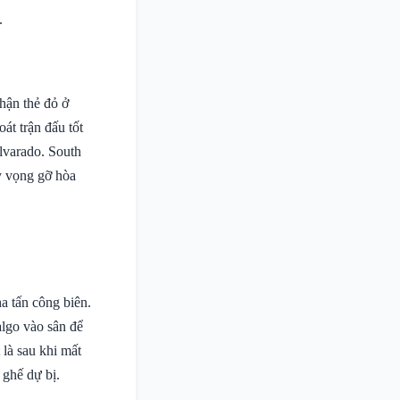
.
nhận thẻ đỏ ở
át trận đấu tốt
lvarado. South
hy vọng gỡ hòa
a tấn công biên.
algo vào sân để
 là sau khi mất
 ghế dự bị.