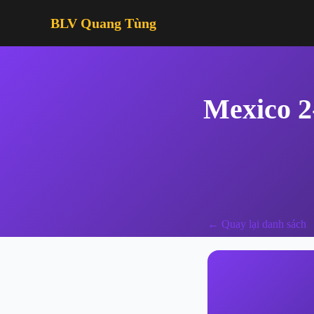
BLV Quang Tùng
Mexico 2
← Quay lại danh sách