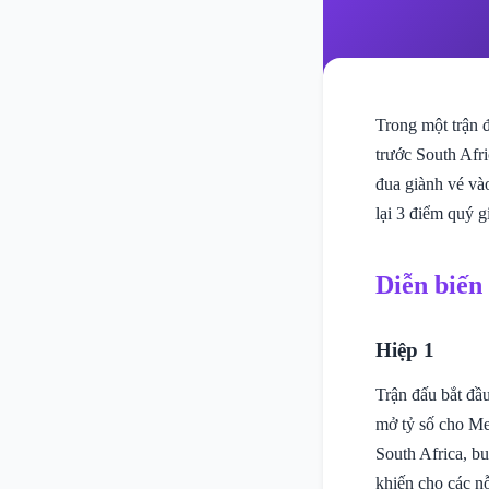
Trong một trận 
trước South Afri
đua giành vé và
lại 3 điểm quý 
Diễn biến
Hiệp 1
Trận đấu bắt đầ
mở tỷ số cho Me
South Africa, b
khiến cho các n