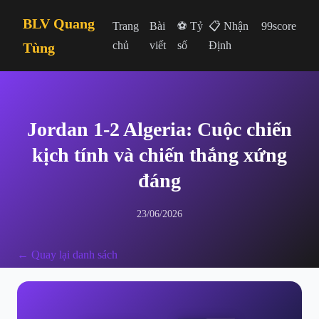
BLV Quang
Trang
Bài
⚽ Tỷ
📋 Nhận
99score
chủ
viết
số
Định
Tùng
Jordan 1-2 Algeria: Cuộc chiến
kịch tính và chiến thắng xứng
đáng
23/06/2026
← Quay lại danh sách