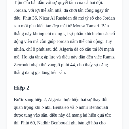
Trận đấu bắt đầu với sự quyết tâm của cả hai đội.
Jordan, với lợi thế sân nhà, đã chơi tấn công ngay từ
đầu. Phút 36, Nizar Al Rashdan đã mở tỷ số cho Jordan
sau một pha kiến tạo đẹp mắt từ Mousa Tamari. Bàn
thắng này không chỉ mang lại sự phấn khích cho các cổ
động viên mà còn giúp Jordan nắm thế chủ động. Tuy
nhiên, chỉ 8 phút sau đó, Algeria đã có câu trả lời mạnh
mẽ. Họ gia tăng áp lực và điều này dẫn đến việc Ramiz
Zerrouki nhận thẻ vàng ở phút 44, cho thấy sự căng
thẳng đang gia tăng trên sân.
Hiệp 2
Bước sang hiệp 2, Algeria thực hiện hai sự thay đổi
quan trọng khi Nabil Bentaleb và Nadhir Benbouali
được tung vào sân, điều này đã mang lại hiệu quả tức
thì. Phút 69, Nadhir Benbouali ghi bàn gỡ hòa cho