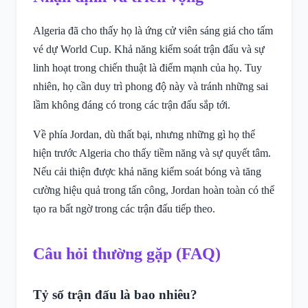
Algeria đã cho thấy họ là ứng cử viên sáng giá cho tấm
vé dự World Cup. Khả năng kiểm soát trận đấu và sự
linh hoạt trong chiến thuật là điểm mạnh của họ. Tuy
nhiên, họ cần duy trì phong độ này và tránh những sai
lầm không đáng có trong các trận đấu sắp tới.
Về phía Jordan, dù thất bại, nhưng những gì họ thể
hiện trước Algeria cho thấy tiềm năng và sự quyết tâm.
Nếu cải thiện được khả năng kiểm soát bóng và tăng
cường hiệu quả trong tấn công, Jordan hoàn toàn có thể
tạo ra bất ngờ trong các trận đấu tiếp theo.
Câu hỏi thường gặp (FAQ)
Tỷ số trận đấu là bao nhiêu?