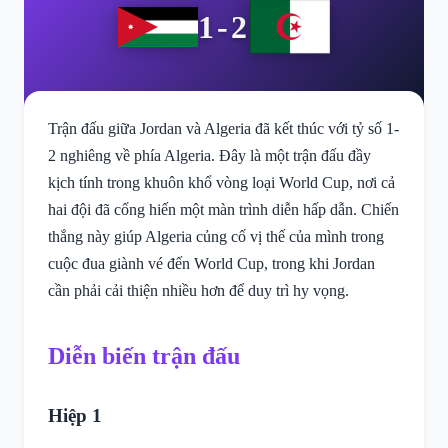
1-2
Trận đấu giữa Jordan và Algeria đã kết thúc với tỷ số 1-
2 nghiêng về phía Algeria. Đây là một trận đấu đầy
kịch tính trong khuôn khổ vòng loại World Cup, nơi cả
hai đội đã cống hiến một màn trình diễn hấp dẫn. Chiến
thắng này giúp Algeria củng cố vị thế của mình trong
cuộc đua giành vé đến World Cup, trong khi Jordan
cần phải cải thiện nhiều hơn để duy trì hy vọng.
Diễn biến trận đấu
Hiệp 1