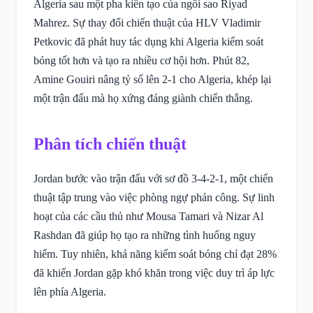
Algeria sau một pha kiến tạo của ngôi sao Riyad
Mahrez. Sự thay đổi chiến thuật của HLV Vladimir
Petkovic đã phát huy tác dụng khi Algeria kiểm soát
bóng tốt hơn và tạo ra nhiều cơ hội hơn. Phút 82,
Amine Gouiri nâng tỷ số lên 2-1 cho Algeria, khép lại
một trận đấu mà họ xứng đáng giành chiến thắng.
Phân tích chiến thuật
Jordan bước vào trận đấu với sơ đồ 3-4-2-1, một chiến
thuật tập trung vào việc phòng ngự phản công. Sự linh
hoạt của các cầu thủ như Mousa Tamari và Nizar Al
Rashdan đã giúp họ tạo ra những tình huống nguy
hiểm. Tuy nhiên, khả năng kiểm soát bóng chỉ đạt 28%
đã khiến Jordan gặp khó khăn trong việc duy trì áp lực
lên phía Algeria.