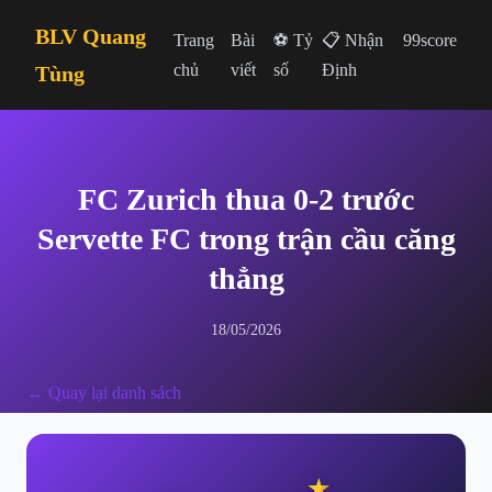
BLV Quang
Trang
Bài
⚽ Tỷ
📋 Nhận
99score
chủ
viết
số
Định
Tùng
FC Zurich thua 0-2 trước
Servette FC trong trận cầu căng
thẳng
18/05/2026
← Quay lại danh sách