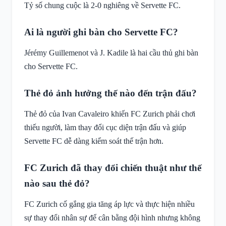
Tỷ số chung cuộc là 2-0 nghiêng về Servette FC.
Ai là người ghi bàn cho Servette FC?
Jérémy Guillemenot và J. Kadile là hai cầu thủ ghi bàn
cho Servette FC.
Thẻ đỏ ảnh hưởng thế nào đến trận đấu?
Thẻ đỏ của Ivan Cavaleiro khiến FC Zurich phải chơi
thiếu người, làm thay đổi cục diện trận đấu và giúp
Servette FC dễ dàng kiểm soát thế trận hơn.
FC Zurich đã thay đổi chiến thuật như thế
nào sau thẻ đỏ?
FC Zurich cố gắng gia tăng áp lực và thực hiện nhiều
sự thay đổi nhân sự để cân bằng đội hình nhưng không