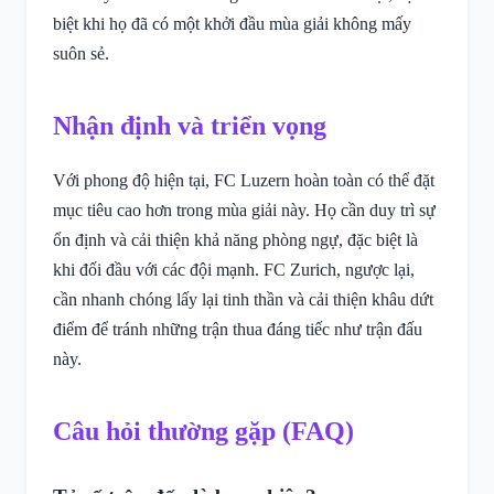
biệt khi họ đã có một khởi đầu mùa giải không mấy
suôn sẻ.
Nhận định và triển vọng
Với phong độ hiện tại, FC Luzern hoàn toàn có thể đặt
mục tiêu cao hơn trong mùa giải này. Họ cần duy trì sự
ổn định và cải thiện khả năng phòng ngự, đặc biệt là
khi đối đầu với các đội mạnh. FC Zurich, ngược lại,
cần nhanh chóng lấy lại tinh thần và cải thiện khâu dứt
điểm để tránh những trận thua đáng tiếc như trận đấu
này.
Câu hỏi thường gặp (FAQ)