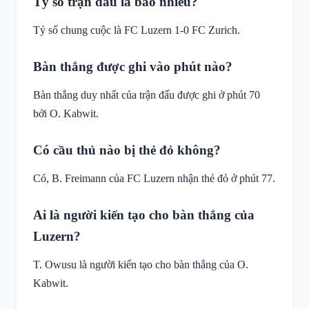
Tỷ số trận đấu là bao nhiêu?
Tỷ số chung cuộc là FC Luzern 1-0 FC Zurich.
Bàn thắng được ghi vào phút nào?
Bàn thắng duy nhất của trận đấu được ghi ở phút 70
bởi O. Kabwit.
Có cầu thủ nào bị thẻ đỏ không?
Có, B. Freimann của FC Luzern nhận thẻ đỏ ở phút 77.
Ai là người kiến tạo cho bàn thắng của
Luzern?
T. Owusu là người kiến tạo cho bàn thắng của O.
Kabwit.