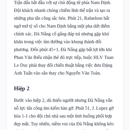
Trận đấu bắt đầu với sự chủ động từ phía Nam Định.
Đội khách nhanh chóng chiếm lĩnh thế trận và tạo ra
những pha tấn công sắc bén. Phút 21, Rafaelson bất
ngờ mở tỷ số cho Nam Định bằng một pha dứt điểm
chính xác. Đà Nẵng cố gắng đáp trả nhưng gặp khó
khăn trong việc tìm đường vào khung thành đối
phương. Đến phút 45+1, Đà Nẵng gặp bất lợi lớn khi
Phan Văn Biểu nhận thẻ đỏ trực tiếp, buộc HLV Tuan
Le Duc phải thay đổi chiến thuật bằng việc đưa Đặng
Anh Tuấn vào sân thay cho Nguyễn Văn Toàn.
Hiệp 2
Bước vào hiệp 2, dù thiếu người nhưng Đà Nẵng vẫn
nỗ lực tấn công tìm kiếm bàn gỡ. Phút 51, J. Lopez gỡ
hòa 1-1 cho đội chủ nhà sau một tình huống phối hợp
đẹp mắt. Tuy nhiên, niềm vui của Đà Nẵng không kéo