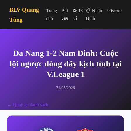
BLV Quang
Trang
Bài
⚽ Tỷ
📋 Nhận
99score
chủ
viết
số
Định
Tùng
Da Nang 1-2 Nam Dinh: Cuộc
lội ngược dòng đầy kịch tính tại
V.League 1
21/05/2026
← Quay lại danh sách