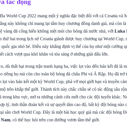
và tác động
 Ba World Cup 2022 mang một ý nghĩa đặc biệt đối với cả Croatia và 
hắng này không chỉ mang lại tấm huy chương đồng danh giá, mà còn là l
hệ vàng đã cống hiến không mệt mỏi cho bóng đá nước nhà, với
Luka 
n thứ hai trong lịch sử Croatia giành được huy chương tại World Cup, 
 quốc gia nhỏ bé. Điều này khẳng định vị thế của họ như một cường 
ết cách vượt qua khó khăn và tỏa sáng ở những giải đấu lớn.
 dù thất bại trong trận tranh hạng ba, việc lọt vào đến bán kết đã là mộ
ho riêng họ mà còn cho toàn bộ bóng đá châu Phi và Ả Rập. Họ đã trở 
ên lọt vào bán kết một kỳ World Cup, phá vỡ mọi giới hạn và truyền c
mộ trên khắp thế giới. Thành tích này chắc chắn sẽ có tác động sâu rộ
đá trong khu vực, mở ra những cánh cửa mới cho các đội tuyển khác. N
hợp lý, tinh thần đoàn kết và sự quyết tâm cao độ, bất kỳ đội bóng nào 
 tại sân chơi World Cup. Đây là một bài học quý giá mà các đội bóng
t Nam
, có thể học hỏi trên con đường vươn tầm thế giới.