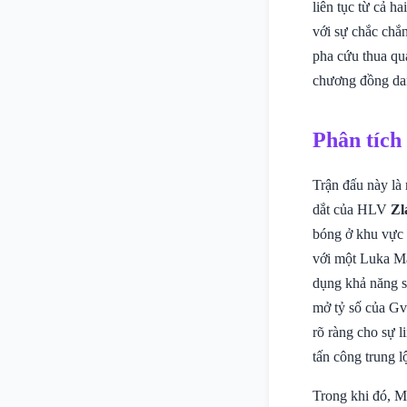
liên tục từ cả ha
với sự chắc chắ
pha cứu thua qu
chương đồng dan
Phân tích
Trận đấu này là 
dắt của HLV
Zl
bóng ở khu vực g
với một Luka Ma
dụng khả năng sá
mở tỷ số của Gva
rõ ràng cho sự l
tấn công trung 
Trong khi đó, 