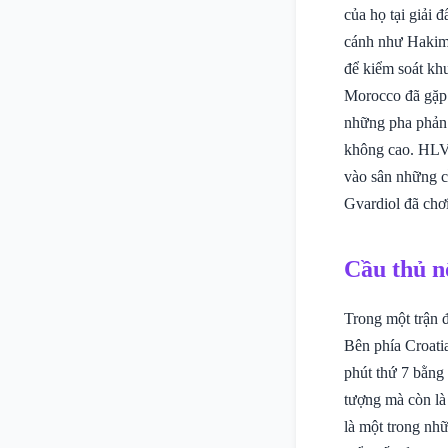
của họ tại giải 
cánh như Hakim 
để kiểm soát kh
Morocco đã gặp 
những pha phản 
không cao. HLV 
vào sân những c
Gvardiol đã chơi
Cầu thủ n
Trong một trận đ
Bên phía Croati
phút thứ 7 bằng
tượng mà còn là
là một trong nhữ