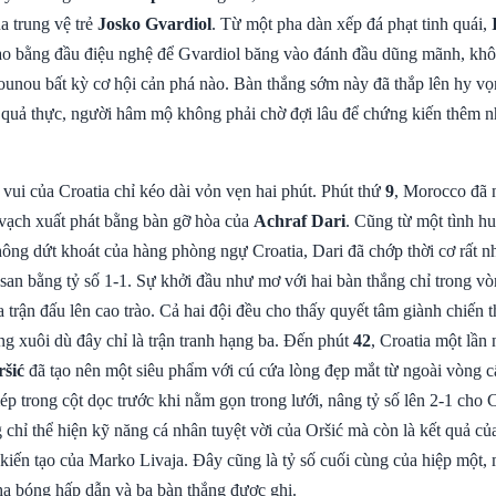
a trung vệ trẻ
Josko Gvardiol
. Từ một pha dàn xếp đá phạt tinh quái,
ạo bằng đầu điệu nghệ để Gvardiol băng vào đánh đầu dũng mãnh, khô
ounou bất kỳ cơ hội cản phá nào. Bàn thắng sớm này đã thắp lên hy vọ
 quả thực, người hâm mộ không phải chờ đợi lâu để chứng kiến thêm 
vui của Croatia chỉ kéo dài vỏn vẹn hai phút. Phút thứ
9
, Morocco đã
 vạch xuất phát bằng bàn gỡ hòa của
Achraf Dari
. Cũng từ một tình h
ông dứt khoát của hàng phòng ngự Croatia, Dari đã chớp thời cơ rất n
san bằng tỷ số 1-1. Sự khởi đầu như mơ với hai bàn thắng chỉ trong vò
a trận đấu lên cao trào. Cả hai đội đều cho thấy quyết tâm giành chiến 
ng xuôi dù đây chỉ là trận tranh hạng ba. Đến phút
42
, Croatia một lần
ršić
đã tạo nên một siêu phẩm với cú cứa lòng đẹp mắt từ ngoài vòng c
 trong cột dọc trước khi nằm gọn trong lưới, nâng tỷ số lên 2-1 cho 
chỉ thể hiện kỹ năng cá nhân tuyệt vời của Oršić mà còn là kết quả củ
kiến tạo của Marko Livaja. Đây cũng là tỷ số cuối cùng của hiệp một,
a bóng hấp dẫn và ba bàn thắng được ghi.