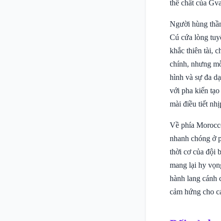
thể chất của Gva
Người hùng thầm
Cú cứa lòng tuy
khắc thiên tài, 
chính, nhưng mỗi
hình và sự đa dạ
với pha kiến tạo
mài điều tiết nhị
Về phía Morocco
nhanh chóng ở p
thời cơ của đội 
mang lại hy vọn
hành lang cánh 
cảm hứng cho cá