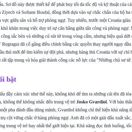
đấu. Sơ đồ này được thiết kế để phát huy tối đa tốc độ và kỹ thuật của c
Ziyech và Sofiane Boufal, đồng thời dựa vào sự chắc chắn của bộ ba t
u vực giữa sân và hỗ trợ phòng ngự. Tuy nhiên, trước một Croatia giàu
khó khăn trong việc duy trì sự cân bằng giữa tấn công và phòng ngự.
công sắc bén và những cú sút từ trong vòng cấm, nhưng hiệu quả dứt 
Regragui đã cố gắng điều chỉnh bằng các quyền thay người ngay đầu 
ầu thủ mới để tìm kiếm sự đột phá, nhưng hàng thủ Croatia với sự chỉ 
 rất tập trung và hóa giải thành công các nỗ lực của "Những chú sư tử 
ổi bật
ấu đầy cảm xúc như thế này, không khó để tìm ra những cái tên đã tỏa 
a, không thể không nhắc đến trung vệ trẻ
Josko Gvardiol
. Với bàn thắ
 một pha đánh đầu dũng mãnh, Gvardiol không chỉ thể hiện khả năng t
 trụ cột vững chắc ở hàng phòng ngự. Anh đã có một giải đấu xuất sắc
ng trung vệ trẻ hay nhất thế giới hiện tại. Khả năng đọc tình huống, t