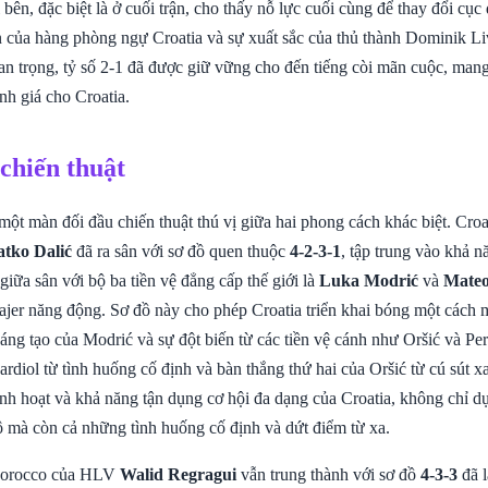
i bên, đặc biệt là ở cuối trận, cho thấy nỗ lực cuối cùng để thay đổi cục
n của hàng phòng ngự Croatia và sự xuất sắc của thủ thành Dominik Li
an trọng, tỷ số 2-1 đã được giữ vững cho đến tiếng còi mãn cuộc, man
h giá cho Croatia.
 chiến thuật
một màn đối đầu chiến thuật thú vị giữa hai phong cách khác biệt. Croa
atko Dalić
đã ra sân với sơ đồ quen thuộc
4-2-3-1
, tập trung vào khả n
iữa sân với bộ ba tiền vệ đẳng cấp thế giới là
Luka Modrić
và
Mateo
jer năng động. Sơ đồ này cho phép Croatia triển khai bóng một cách m
ng tạo của Modrić và sự đột biến từ các tiền vệ cánh như Oršić và Per
rdiol từ tình huống cố định và bàn thắng thứ hai của Oršić từ cú sút 
inh hoạt và khả năng tận dụng cơ hội đa dạng của Croatia, không chỉ d
lộ mà còn cả những tình huống cố định và dứt điểm từ xa.
Morocco của HLV
Walid Regragui
vẫn trung thành với sơ đồ
4-3-3
đã l