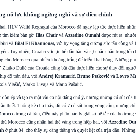
ng nỗ lực không ngừng nghỉ và sự điều chỉnh
hai, HLV Walid Regragui của Morocco đã ngay lập tức thực hiện nhữn
m tìm kiếm bàn gỡ.
Ilias Chair
và
Azzedine Ounahi
được rút ra, nhườ
biri
và
Bilal El Khannouss
, với hy vọng tăng cường sức tấn công và
uyến. Tuy nhiên, Croatia với lợi thế dẫn bàn và sự chắc chắn trong lối c
hông cho Morocco quá nhiều khoảng trống để triển khai bóng. Những phú
Zlatko Dalić của Croatia cũng bắt đầu thực hiện các sự thay đổi ngườ
nhịp độ trận đấu, với
Andrej Kramarić
,
Bruno Petković
và
Lovro Ma
ola Vlašić, Marko Livaja và Mario Pašalić.
c dồn ép và tạo ra một vài cơ hội đáng chú ý, nhưng những cú sút của 
cần thiết. Thống kê cho thấy, dù có 7 cú sút trong vòng cấm, nhưng chỉ
orocco trong cả trận, điều này phần nào lý giải sự bế tắc của họ trong 
 thủ Morocco cũng nhận hai thẻ vàng trong hiệp hai, với
Azzedine Ou
ah
ở phút 84, cho thấy sự căng thẳng và quyết liệt của trận đấu. Những