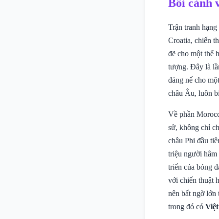
Bối cảnh 
Trận tranh hạng
Croatia, chiến t
đẽ cho một thế 
tượng. Đây là lầ
đáng nể cho một
châu Âu, luôn bi
Về phần Morocco,
sử, không chỉ c
châu Phi đầu ti
triệu người hâm 
triển của bóng 
với chiến thuật 
nên bất ngờ lớn
trong đó có
Việ