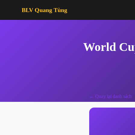
BLV Quang Tùng
World Cup
← Quay lại danh sách