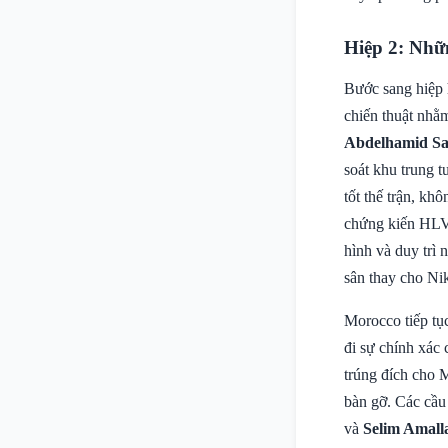
Hiệp 2: Nhữ
Bước sang hiệp 
chiến thuật nhằ
Abdelhamid Sa
soát khu trung t
tốt thế trận, k
chứng kiến HLV 
hình và duy trì 
sân thay cho Nik
Morocco tiếp tụ
đi sự chính xác 
trúng đích cho M
bàn gỡ. Các cầu
và
Selim Amall