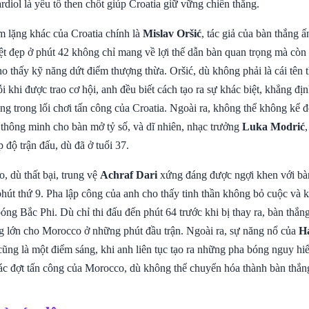
rdiol là yếu tố then chốt giúp Croatia giữ vững chiến thắng.
 lặng khác của Croatia chính là
Mislav Oršić
, tác giả của bàn thắng ấ
ệt đẹp ở phút 42 không chỉ mang về lợi thế dẫn bàn quan trọng mà còn
cho thấy kỹ năng dứt điểm thượng thừa. Oršić, dù không phải là cái tên
 khi được trao cơ hội, anh đều biết cách tạo ra sự khác biệt, khẳng địn
ng trong lối chơi tấn công của Croatia. Ngoài ra, không thể không kể 
 thông minh cho bàn mở tỷ số, và dĩ nhiên, nhạc trưởng
Luka Modrić
p độ trận đấu, dù đã ở tuổi 37.
, dù thất bại, trung vệ
Achraf Dari
xứng đáng được ngợi khen với bà
hút thứ 9. Pha lập công của anh cho thấy tinh thần không bỏ cuộc và 
bóng Bắc Phi. Dù chỉ thi đấu đến phút 64 trước khi bị thay ra, bàn thắn
g lớn cho Morocco ở những phút đầu trận. Ngoài ra, sự năng nổ của
H
cũng là một điểm sáng, khi anh liên tục tạo ra những pha bóng nguy hi
c đợt tấn công của Morocco, dù không thể chuyển hóa thành bàn thắn