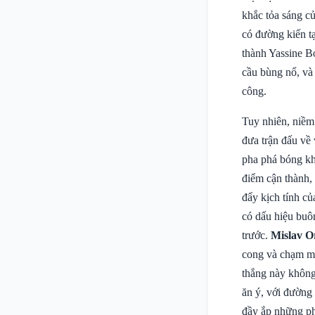
khắc tỏa sáng củ
có đường kiến t
thành Yassine B
cầu bùng nổ, và
công.
Tuy nhiên, niềm 
đưa trận đấu về
pha phá bóng kh
điểm cận thành, 
đẩy kịch tính củ
có dấu hiệu buô
trước.
Mislav O
cong và chạm mép
thắng này không 
ăn ý, với đường 
đầy ắp những ph