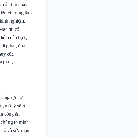
ác cầu thủ chạy
iền vệ trung tâm
 kinh nghiệm,
 Mặc dù có
điểm của họ lại
hiệp hai, đưa
huy của
Atlas".
sáng rực rỡ.
ng mở tỷ số ở
ấn công ấn
, chứng tỏ mình
ốc độ và sức mạnh