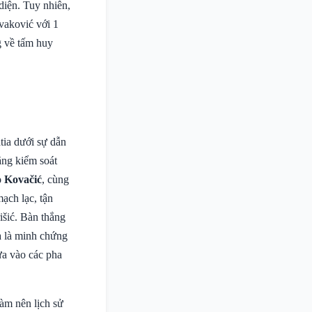
 diện. Tuy nhiên,
vaković với 1
g về tấm huy
tia dưới sự dẫn
ăng kiểm soát
 Kovačić
, cùng
ạch lạc, tận
išić. Bàn thắng
xa là minh chứng
ựa vào các pha
àm nên lịch sử