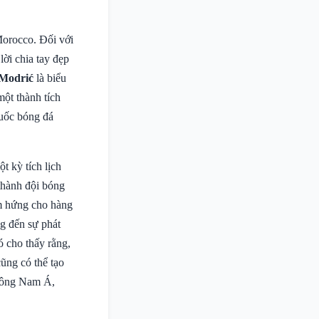
Morocco. Đối với
ời chia tay đẹp
Modrić
là biểu
một thành tích
quốc bóng đá
t kỳ tích lịch
thành đội bóng
ảm hứng cho hàng
ng đến sự phát
ó cho thấy rằng,
cũng có thể tạo
 Đông Nam Á,