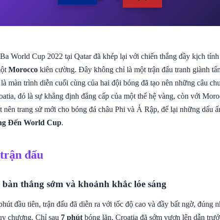
Ba World Cup 2022 tại Qatar đã khép lại với chiến thắng đầy kịch tính
một
Morocco
kiên cường. Đây không chỉ là một trận đấu tranh giành t
à màn trình diễn cuối cùng của hai đội bóng đã tạo nên những câu chuy
oatia, đó là sự khẳng định đẳng cấp của một thế hệ vàng, còn với Moro
ết nên trang sử mới cho bóng đá châu Phi và Ả Rập, để lại những dấu ấ
g Đến World Cup
.
 trận đấu
 bàn thắng sớm và khoảnh khắc lóe sáng
út đầu tiên, trận đấu đã diễn ra với tốc độ cao và đầy bất ngờ, đúng 
huy chương. Chỉ sau
7 phút
bóng lăn, Croatia đã sớm vươn lên dẫn trư