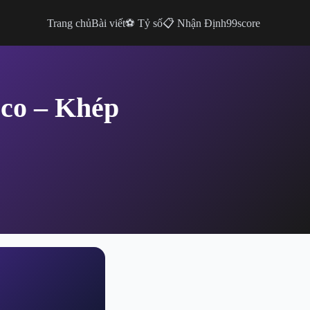
Trang chủ
Bài viết
⚽ Tỷ số
📋 Nhận Định
99score
cco – Khép