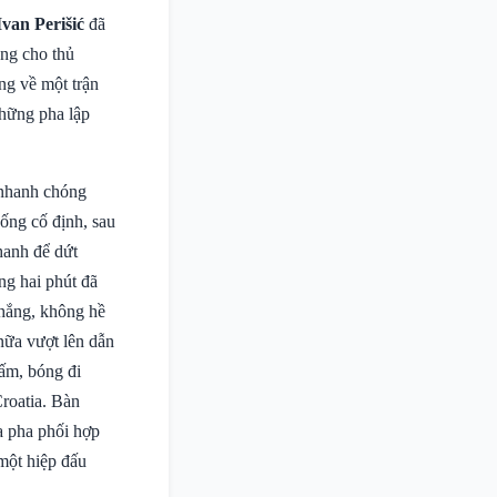
Ivan Perišić
đã
ng cho thủ
ng về một trận
những pha lập
 nhanh chóng
uống cố định, sau
hanh để dứt
ng hai phút đã
thắng, không hề
 nữa vượt lên dẫn
ấm, bóng đi
Croatia. Bàn
a pha phối hợp
 một hiệp đấu