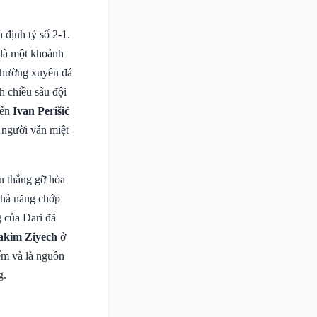
n định tỷ số 2-1.
 là một khoảnh
 thường xuyên đá
h chiều sâu đội
đến
Ivan Perišić
, người vẫn miệt
n thắng gỡ hòa
khả năng chớp
g của Dari đã
akim Ziyech
ở
ểm và là nguồn
g.