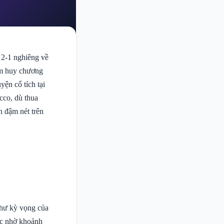
 2-1 nghiêng về
ấm huy chương
ện cổ tích tại
cco, dù thua
n đậm nét trên
như kỳ vọng của
ớc nhờ khoảnh