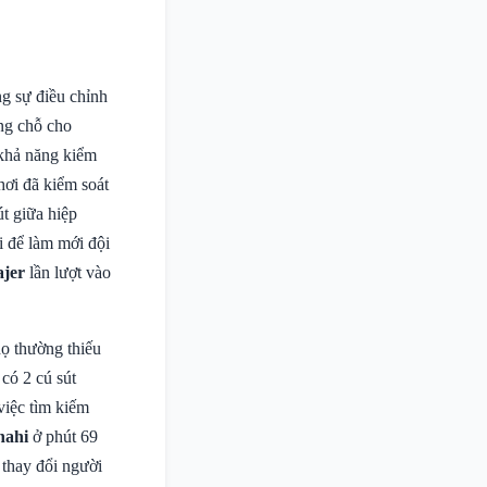
g sự điều chỉnh
ng chỗ cho
 khả năng kiểm
hơi đã kiểm soát
t giữa hiệp
i để làm mới đội
jer
lần lượt vào
họ thường thiếu
 có 2 cú sút
việc tìm kiếm
nahi
ở phút 69
 thay đổi người