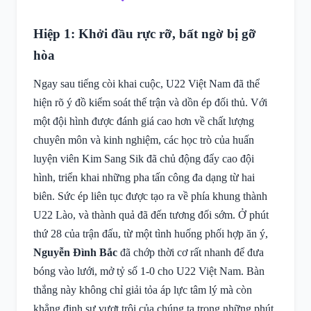
Hiệp 1: Khởi đầu rực rỡ, bất ngờ bị gỡ
hòa
Ngay sau tiếng còi khai cuộc, U22 Việt Nam đã thể
hiện rõ ý đồ kiểm soát thế trận và dồn ép đối thủ. Với
một đội hình được đánh giá cao hơn về chất lượng
chuyên môn và kinh nghiệm, các học trò của huấn
luyện viên Kim Sang Sik đã chủ động đẩy cao đội
hình, triển khai những pha tấn công đa dạng từ hai
biên. Sức ép liên tục được tạo ra về phía khung thành
U22 Lào, và thành quả đã đến tương đối sớm. Ở phút
thứ 28 của trận đấu, từ một tình huống phối hợp ăn ý,
Nguyễn Đình Bắc
đã chớp thời cơ rất nhanh để đưa
bóng vào lưới, mở tỷ số 1-0 cho U22 Việt Nam. Bàn
thắng này không chỉ giải tỏa áp lực tâm lý mà còn
khẳng định sự vượt trội của chúng ta trong những phút