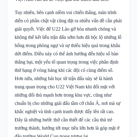
Tuy nhiên, bên cạnh niềm vui chiến thắng, màn trình
diễn có phần chật vật cũng đặt ra nhiều vấn đề cần phải
giải quyết. Việc để U22 Lào gỡ hòa nhanh chóng và
không thể kết liễu trận đấu sớm hơn đã bộc lộ những lỗ
hổng trong phòng ngự và sự thiếu hiệu quả trong khâu
dứt điểm. Điều này có thể ảnh hưởng đến hiệu số bàn
thắng bại, một yếu tố quan trọng trong việc phân định
thứ hạng ở vòng bảng khi các đội có cùng điểm số.
Hơn nữa, những bài học từ trận đấu này sẽ là hành
trang quan trọng cho U22 Việt Nam khi đối mặt với
những đối thủ mạnh hơn trong khu vực, cũng như
chuẩn bị cho những giải đấu tầm cỡ châu Á, nơi mà sự
khắc nghiệt và tính cạnh tranh được đẩy lên rất cao.
Đây là những bước thử cần thiết để các cầu thủ trẻ
trưởng thành, hướng tới mục tiêu lớn hơn là góp mặt ở
đấu trường World Cup trong tương lai.