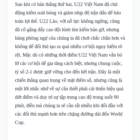
Sau khi có bàn thắng thứ hai, U22 Việt Nam đã chủ
động kiểm soát bóng và giảm nhịp độ trận đấu để bảo
toàn lợi thế. U22 Lào, với nỗ lực không ngừng, cũng
đã cố gắng đẩy cao đội hình tìm kiếm bàn gỡ, nhưng
hàng phòng ngự của chúng ta đã chơi chắc chắn hơn và
không để đối thủ tạo ra quá nhiều cơ hội nguy hiểm rõ
rệt. Mặc dù có những thời điểm U22 Việt Nam vẫn bỏ
lỡ các cơ hội để gia tăng cách biệt, nhưng chung cuộc,
tỷ số 2-1 được giữ vững cho đến hết trận. Đây là một
chiến thắng quan trọng về mặt điểm số, nhưng cũng là
một lời nhắc nhở về sự cần thiết phải cải thiện hiệu quả
dứt điểm và duy trì sự tập trung cao độ trong suốt 90
phút, điều mà chúng ta sẽ cần rất nhiều khi đối đầu với
các đối thủ mạnh hơn trên chặng đường dài đến World
Cup.