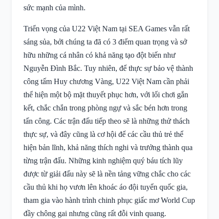
sức mạnh của mình.
Triển vọng của U22 Việt Nam tại SEA Games vẫn rất
sáng sủa, bởi chúng ta đã có 3 điểm quan trọng và sở
hữu những cá nhân có khả năng tạo đột biến như
Nguyễn Đình Bắc. Tuy nhiên, để thực sự bảo vệ thành
công tấm Huy chương Vàng, U22 Việt Nam cần phải
thể hiện một bộ mặt thuyết phục hơn, với lối chơi gắn
kết, chắc chắn trong phòng ngự và sắc bén hơn trong
tấn công. Các trận đấu tiếp theo sẽ là những thử thách
thực sự, và đây cũng là cơ hội để các cầu thủ trẻ thể
hiện bản lĩnh, khả năng thích nghi và trưởng thành qua
từng trận đấu. Những kinh nghiệm quý báu tích lũy
được từ giải đấu này sẽ là nền tảng vững chắc cho các
cầu thủ khi họ vươn lên khoác áo đội tuyển quốc gia,
tham gia vào hành trình chinh phục giấc mơ World Cup
đầy chông gai nhưng cũng rất đỗi vinh quang.