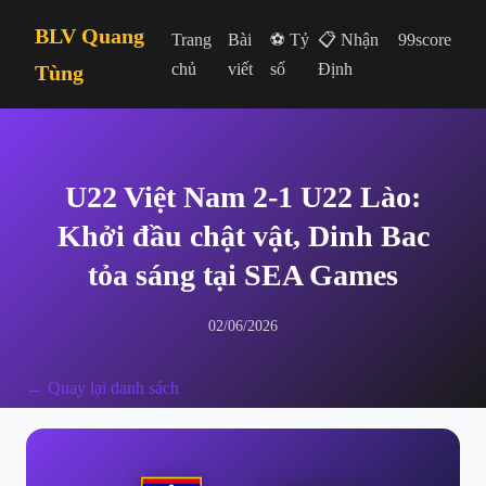
BLV Quang
Trang
Bài
⚽ Tỷ
📋 Nhận
99score
chủ
viết
số
Định
Tùng
U22 Việt Nam 2-1 U22 Lào:
Khởi đầu chật vật, Dinh Bac
tỏa sáng tại SEA Games
02/06/2026
← Quay lại danh sách