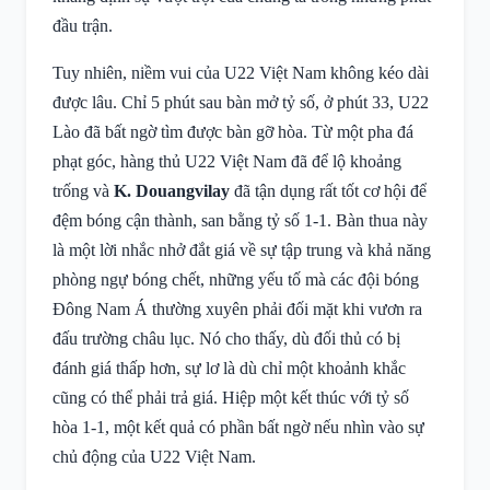
đầu trận.
Tuy nhiên, niềm vui của U22 Việt Nam không kéo dài
được lâu. Chỉ 5 phút sau bàn mở tỷ số, ở phút 33, U22
Lào đã bất ngờ tìm được bàn gỡ hòa. Từ một pha đá
phạt góc, hàng thủ U22 Việt Nam đã để lộ khoảng
trống và
K. Douangvilay
đã tận dụng rất tốt cơ hội để
đệm bóng cận thành, san bằng tỷ số 1-1. Bàn thua này
là một lời nhắc nhở đắt giá về sự tập trung và khả năng
phòng ngự bóng chết, những yếu tố mà các đội bóng
Đông Nam Á thường xuyên phải đối mặt khi vươn ra
đấu trường châu lục. Nó cho thấy, dù đối thủ có bị
đánh giá thấp hơn, sự lơ là dù chỉ một khoảnh khắc
cũng có thể phải trả giá. Hiệp một kết thúc với tỷ số
hòa 1-1, một kết quả có phần bất ngờ nếu nhìn vào sự
chủ động của U22 Việt Nam.