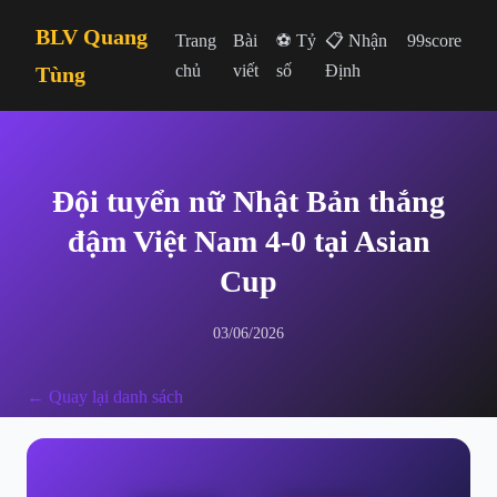
BLV Quang
Trang
Bài
⚽ Tỷ
📋 Nhận
99score
chủ
viết
số
Định
Tùng
Đội tuyển nữ Nhật Bản thắng
đậm Việt Nam 4-0 tại Asian
Cup
03/06/2026
← Quay lại danh sách