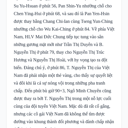
Su Yu-Hsuan ở phút 56, Pan Shin-Yu nhường chỗ cho
Chen Ying-Hui ở phút 68, và sau đó là Pan Yen-Hsin
được thay bằng Chang Chi-Ian cùng Tseng Yun-Ching
nhường chỗ cho Wu Kai-Ching ở phút 84. Về phía Việt
Nam, HLV Mai Đức Chung tiếp tục tung vào sân
những gương mặt mới như Trần Thị Duyên và B.
Nguyễn Thị ở phút 79, thay cho Nguyễn Thị Trúc
Hương và Nguyễn Thị Hoài, với hy vọng tạo ra đột
biến. Đáng chú ý, ở phút 86, T. Nguyễn Thị của Việt
Nam đã phải nhận một thẻ vàng, cho thấy sự quyết liệt
và đôi khi là cả sự nóng vội trong những pha tranh
chấp. Đến phút bù giờ 90+3, Ngô Minh Chuyên cũng
được thay ra bởi T. Nguyễn Thị trong một nỗ lực cuối
cùng của đội tuyển Việt Nam. Mặc dù đã rất cố gắng,
nhưng các cô gái Việt Nam đã không thể tìm được
đường vào khung thành đối phương và đành chấp nhận