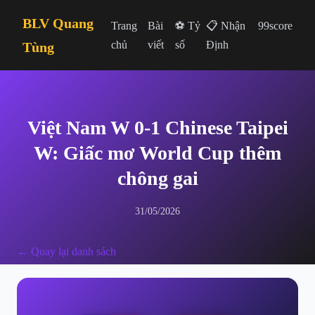
BLV Quang
Trang
Bài
⚽ Tỷ
📋 Nhận
99score
chủ
viết
số
Định
Tùng
Việt Nam W 0-1 Chinese Taipei
W: Giấc mơ World Cup thêm
chông gai
31/05/2026
← Quay lại danh sách