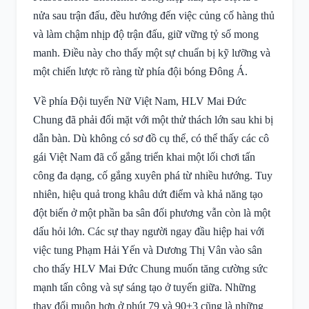
nửa sau trận đấu, đều hướng đến việc củng cố hàng thủ
và làm chậm nhịp độ trận đấu, giữ vững tỷ số mong
manh. Điều này cho thấy một sự chuẩn bị kỹ lưỡng và
một chiến lược rõ ràng từ phía đội bóng Đông Á.
Về phía Đội tuyển Nữ Việt Nam, HLV Mai Đức
Chung đã phải đối mặt với một thử thách lớn sau khi bị
dẫn bàn. Dù không có sơ đồ cụ thể, có thể thấy các cô
gái Việt Nam đã cố gắng triển khai một lối chơi tấn
công đa dạng, cố gắng xuyên phá từ nhiều hướng. Tuy
nhiên, hiệu quả trong khâu dứt điểm và khả năng tạo
đột biến ở một phần ba sân đối phương vẫn còn là một
dấu hỏi lớn. Các sự thay người ngay đầu hiệp hai với
việc tung Phạm Hải Yến và Dương Thị Vân vào sân
cho thấy HLV Mai Đức Chung muốn tăng cường sức
mạnh tấn công và sự sáng tạo ở tuyến giữa. Những
thay đổi muộn hơn ở phút 79 và 90+3 cũng là những