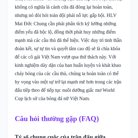
không có nghĩa là cánh cửa đã đóng lại hoàn toàn,
nhưng nó đòi hỏi toàn đội phải nỗ lực gấp bội. HLV
Mai Đức Chung cần phải phân tích kỹ lưỡng những
điểm yếu đã bộc lộ, đồng thời phát huy những điểm
mạnh mà các cầu thủ đã thể hiện. Việc duy trì tinh thần
đoàn kết, sự tự tin và quyết tâm cao độ sẽ là chìa khóa
để các cô gái Việt Nam vượt qua thử thách này. Với
kinh nghiệm dày dặn của ban huấn luyện và khát khao
cháy bỏng của các cầu thủ, chúng ta hoàn toàn có thể
hy vọng vào một sự trở lại mạnh mẽ hơn trong các trận
đấu tiếp theo để tiếp tục nuôi dưỡng giấc mơ World
Cup lịch sử của bóng đá nữ Việt Nam.
Câu hỏi thường gặp (FAQ)
Tỷ số chung cuộc của trận đấu giữa