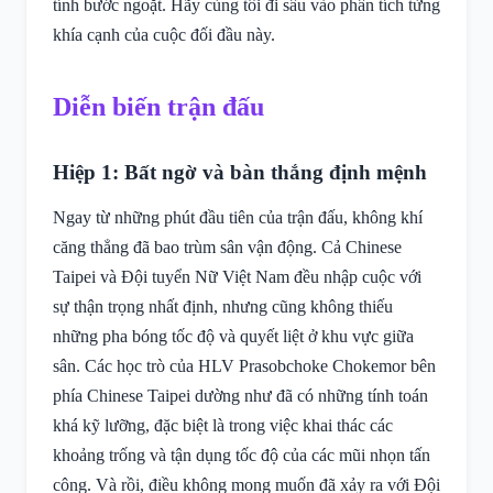
tính bước ngoặt. Hãy cùng tôi đi sâu vào phân tích từng
khía cạnh của cuộc đối đầu này.
Diễn biến trận đấu
Hiệp 1: Bất ngờ và bàn thắng định mệnh
Ngay từ những phút đầu tiên của trận đấu, không khí
căng thẳng đã bao trùm sân vận động. Cả Chinese
Taipei và Đội tuyển Nữ Việt Nam đều nhập cuộc với
sự thận trọng nhất định, nhưng cũng không thiếu
những pha bóng tốc độ và quyết liệt ở khu vực giữa
sân. Các học trò của HLV Prasobchoke Chokemor bên
phía Chinese Taipei dường như đã có những tính toán
khá kỹ lưỡng, đặc biệt là trong việc khai thác các
khoảng trống và tận dụng tốc độ của các mũi nhọn tấn
công. Và rồi, điều không mong muốn đã xảy ra với Đội