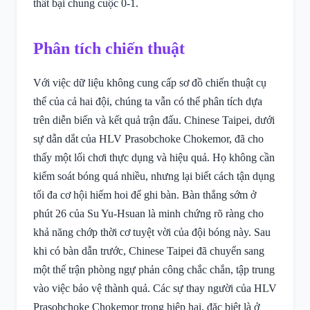
thất bại chung cuộc 0-1.
Phân tích chiến thuật
Với việc dữ liệu không cung cấp sơ đồ chiến thuật cụ
thể của cả hai đội, chúng ta vẫn có thể phân tích dựa
trên diễn biến và kết quả trận đấu. Chinese Taipei, dưới
sự dẫn dắt của HLV Prasobchoke Chokemor, đã cho
thấy một lối chơi thực dụng và hiệu quả. Họ không cần
kiểm soát bóng quá nhiều, nhưng lại biết cách tận dụng
tối đa cơ hội hiếm hoi để ghi bàn. Bàn thắng sớm ở
phút 26 của Su Yu-Hsuan là minh chứng rõ ràng cho
khả năng chớp thời cơ tuyệt vời của đội bóng này. Sau
khi có bàn dẫn trước, Chinese Taipei đã chuyển sang
một thế trận phòng ngự phản công chắc chắn, tập trung
vào việc bảo vệ thành quả. Các sự thay người của HLV
Prasobchoke Chokemor trong hiệp hai, đặc biệt là ở