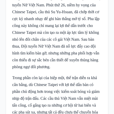
tuyển Nữ Việt Nam. Phút thứ 26, niềm hy vọng của
Chinese Taipei, cầu thủ Su Yu-Hsuan, đã chớp thời cơ
cực kỳ nhanh nhạy để ghi bàn thắng mở tỷ số. Pha lập
công này không chỉ mang lại lợi thế dẫn trước cho
Chinese Taipei mà còn tạo ra một áp lực tâm lý không
nhỏ lên đôi chân của các cô gái Việt Nam. Sau bàn
thua, Đội tuyển Nữ Việt Nam đã nỗ lực đẩy cao đội
hình tìm kiếm bàn gỡ, nhưng những pha phối hợp vẫn
còn thiếu đi sự sắc bén cần thiết để xuyên thủng hàng
phòng ngự đối phương.
Trong phần còn lại của hiệp một, thế trận diễn ra khá
cân bằng, dù Chinese Taipei với lợi thế dẫn bàn có
phần chủ động hơn trong việc kiểm soát bóng và giảm
nhịp độ trận đấu. Các cầu thủ Việt Nam vẫn miệt mài
tấn công, cố gắng tạo ra những cơ hội từ hai biên và
các pha sút xa, nhưng tất cả đều chưa thể chuyển hóa