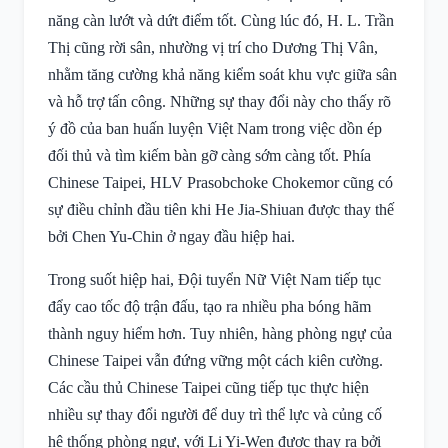
năng càn lướt và dứt điểm tốt. Cùng lúc đó, H. L. Trần
Thị cũng rời sân, nhường vị trí cho Dương Thị Vân,
nhằm tăng cường khả năng kiểm soát khu vực giữa sân
và hỗ trợ tấn công. Những sự thay đổi này cho thấy rõ
ý đồ của ban huấn luyện Việt Nam trong việc dồn ép
đối thủ và tìm kiếm bàn gỡ càng sớm càng tốt. Phía
Chinese Taipei, HLV Prasobchoke Chokemor cũng có
sự điều chỉnh đầu tiên khi He Jia-Shiuan được thay thế
bởi Chen Yu-Chin ở ngay đầu hiệp hai.
Trong suốt hiệp hai, Đội tuyển Nữ Việt Nam tiếp tục
đẩy cao tốc độ trận đấu, tạo ra nhiều pha bóng hãm
thành nguy hiểm hơn. Tuy nhiên, hàng phòng ngự của
Chinese Taipei vẫn đứng vững một cách kiên cường.
Các cầu thủ Chinese Taipei cũng tiếp tục thực hiện
nhiều sự thay đổi người để duy trì thể lực và củng cố
hệ thống phòng ngự, với Li Yi-Wen được thay ra bởi