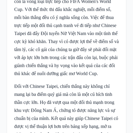
còn là vòng loại trực tiếp cho FIFA Women's World
Cup. Với thể thức thi đấu khắc nghiệt, mỗi điểm số,
mỗi bàn thắng đều có ý nghĩa sống còn. Việc để thua
trực tiếp một đối thủ cạnh tranh vé đi tiếp như Chinese
Taipei đã đẩy Đội tuyển Nữ Việt Nam vào một tình thế
cực kỳ khó khăn. Thay vì có được lợi thế về điểm số và
tâm lý, các cô gái của chúng ta giờ đây sẽ phải đối mặt
với áp lực lớn hơn trong các trận đấu còn lại, buộc phải
giành chiến thắng và hy vọng vào kết quả của các đối
thủ khác để nuôi dưỡng giấc mơ World Cup.
Đối với Chinese Taipei, chiến thắng này không chỉ
mang lại ba điểm quý giá mà còn là một cú hích tinh
thần cực lớn. Họ đã vượt qua một đối thủ mạnh trong
khu vực Đông Nam Á, chứng tỏ được năng lực và sự
chuẩn bị của mình. Kết quả này giúp Chinese Taipei có
được vị thế thuận lợi hơn trên bảng xếp hạng, mở ra