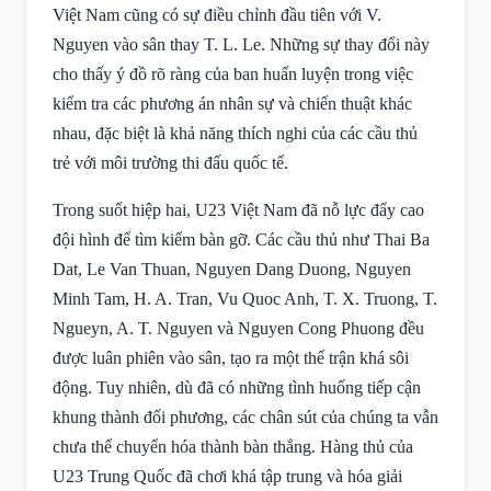
Việt Nam cũng có sự điều chỉnh đầu tiên với V.
Nguyen vào sân thay T. L. Le. Những sự thay đổi này
cho thấy ý đồ rõ ràng của ban huấn luyện trong việc
kiểm tra các phương án nhân sự và chiến thuật khác
nhau, đặc biệt là khả năng thích nghi của các cầu thủ
trẻ với môi trường thi đấu quốc tế.
Trong suốt hiệp hai, U23 Việt Nam đã nỗ lực đẩy cao
đội hình để tìm kiếm bàn gỡ. Các cầu thủ như Thai Ba
Dat, Le Van Thuan, Nguyen Dang Duong, Nguyen
Minh Tam, H. A. Tran, Vu Quoc Anh, T. X. Truong, T.
Ngueyn, A. T. Nguyen và Nguyen Cong Phuong đều
được luân phiên vào sân, tạo ra một thế trận khá sôi
động. Tuy nhiên, dù đã có những tình huống tiếp cận
khung thành đối phương, các chân sút của chúng ta vẫn
chưa thể chuyển hóa thành bàn thắng. Hàng thủ của
U23 Trung Quốc đã chơi khá tập trung và hóa giải