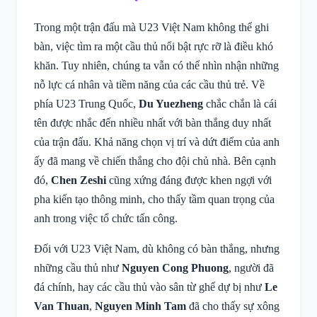
Trong một trận đấu mà U23 Việt Nam không thể ghi
bàn, việc tìm ra một cầu thủ nổi bật rực rỡ là điều khó
khăn. Tuy nhiên, chúng ta vẫn có thể nhìn nhận những
nỗ lực cá nhân và tiềm năng của các cầu thủ trẻ. Về
phía U23 Trung Quốc,
Du Yuezheng
chắc chắn là cái
tên được nhắc đến nhiều nhất với bàn thắng duy nhất
của trận đấu. Khả năng chọn vị trí và dứt điểm của anh
ấy đã mang về chiến thắng cho đội chủ nhà. Bên cạnh
đó,
Chen Zeshi
cũng xứng đáng được khen ngợi với
pha kiến tạo thông minh, cho thấy tầm quan trọng của
anh trong việc tổ chức tấn công.
Đối với U23 Việt Nam, dù không có bàn thắng, nhưng
những cầu thủ như
Nguyen Cong Phuong
, người đã
đá chính, hay các cầu thủ vào sân từ ghế dự bị như
Le
Van Thuan
,
Nguyen Minh Tam
đã cho thấy sự xông