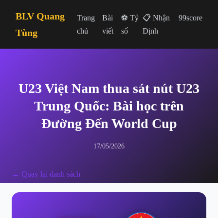
BLV Quang
Trang
Bài
⚽ Tỷ
📋 Nhận
99score
chủ
viết
số
Định
Tùng
U23 Việt Nam thua sát nút U23
Trung Quốc: Bài học trên
Đường Đến World Cup
17/05/2026
← Quay lại danh sách