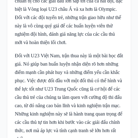
chuẩn bị cho các giải đấu lớn sắp tới của cả hai đội, đặc
biệt là Vòng loại U23 châu Á và xa hơn là Olympic.
Đối với các đội tuyển trẻ, những trận giao hữu như thế
này là vô cùng quý giá để các huấn luyện viên thử
nghiệm đội hình, đánh giá năng lực của các cầu thủ
mới và hoàn thiện lối chơi.
Đối với U23 Việt Nam, trận thua này là một bài học đắt
giá. Nó giúp ban huấn luyện nhận diện rõ hơn những
điểm mạnh cần phát huy và những điểm yếu cần khắc
phục. Việc được đối đầu với một đối thủ có thể hình và
thể lực tốt như U23 Trung Quốc cũng là cơ hội để các
cầu thủ trẻ của chúng ta làm quen với cường độ thi đấu
cao, từ đó nâng cao bản lĩnh và kinh nghiệm trận mạc.
Những kinh nghiệm này sẽ là hành trang quan trọng để
các cầu thủ tự tin hơn khi bước vào các giải đấu chính
thức, nơi mà áp lực và tính cạnh tranh sẽ lớn hơn rất