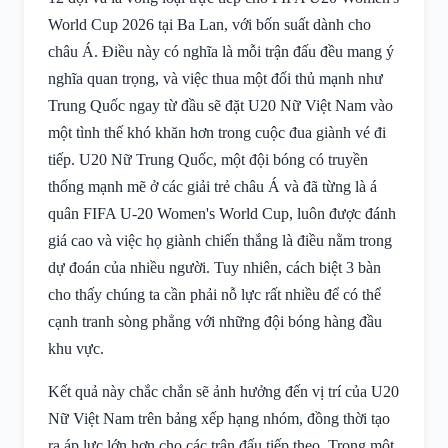
World Cup 2026 tại Ba Lan, với bốn suất dành cho
châu Á. Điều này có nghĩa là mỗi trận đấu đều mang ý
nghĩa quan trọng, và việc thua một đối thủ mạnh như
Trung Quốc ngay từ đầu sẽ đặt U20 Nữ Việt Nam vào
một tình thế khó khăn hơn trong cuộc đua giành vé đi
tiếp. U20 Nữ Trung Quốc, một đội bóng có truyền
thống mạnh mẽ ở các giải trẻ châu Á và đã từng là á
quân FIFA U-20 Women's World Cup, luôn được đánh
giá cao và việc họ giành chiến thắng là điều nằm trong
dự đoán của nhiều người. Tuy nhiên, cách biệt 3 bàn
cho thấy chúng ta cần phải nỗ lực rất nhiều để có thể
cạnh tranh sòng phẳng với những đội bóng hàng đầu
khu vực.
Kết quả này chắc chắn sẽ ảnh hưởng đến vị trí của U20
Nữ Việt Nam trên bảng xếp hạng nhóm, đồng thời tạo
ra áp lực lớn hơn cho các trận đấu tiếp theo. Trong một