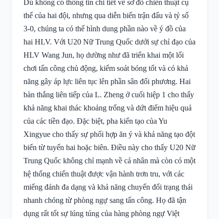
Dù không có thông tin chi tiết về sơ đồ chiến thuật cụ
thể của hai đội, nhưng qua diễn biến trận đấu và tỷ số
3-0, chúng ta có thể hình dung phần nào về ý đồ của
hai HLV. Với U20 Nữ Trung Quốc dưới sự chỉ đạo của
HLV Wang Jun, họ dường như đã triển khai một lối
chơi tấn công chủ động, kiểm soát bóng tốt và có khả
năng gây áp lực liên tục lên phần sân đối phương. Hai
bàn thắng liên tiếp của L. Zheng ở cuối hiệp 1 cho thấy
khả năng khai thác khoảng trống và dứt điểm hiệu quả
của các tiền đạo. Đặc biệt, pha kiến tạo của Yu
Xingyue cho thấy sự phối hợp ăn ý và khả năng tạo đột
biến từ tuyến hai hoặc biên. Điều này cho thấy U20 Nữ
Trung Quốc không chỉ mạnh về cá nhân mà còn có một
hệ thống chiến thuật được vận hành trơn tru, với các
miếng đánh đa dạng và khả năng chuyển đổi trạng thái
nhanh chóng từ phòng ngự sang tấn công. Họ đã tận
dụng rất tốt sự lúng túng của hàng phòng ngự Việt