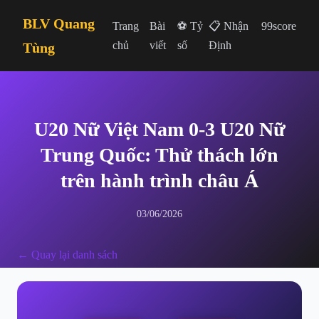
BLV Quang
Trang
Bài
⚽ Tỷ
📋 Nhận
99score
chủ
viết
số
Định
Tùng
U20 Nữ Việt Nam 0-3 U20 Nữ
Trung Quốc: Thử thách lớn
trên hành trình châu Á
03/06/2026
← Quay lại danh sách