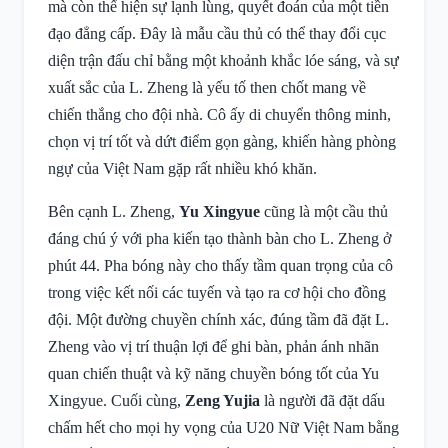
mà còn thể hiện sự lạnh lùng, quyết đoán của một tiền
đạo đẳng cấp. Đây là mẫu cầu thủ có thể thay đổi cục
diện trận đấu chỉ bằng một khoảnh khắc lóe sáng, và sự
xuất sắc của L. Zheng là yếu tố then chốt mang về
chiến thắng cho đội nhà. Cô ấy di chuyển thông minh,
chọn vị trí tốt và dứt điểm gọn gàng, khiến hàng phòng
ngự của Việt Nam gặp rất nhiều khó khăn.
Bên cạnh L. Zheng,
Yu Xingyue
cũng là một cầu thủ
đáng chú ý với pha kiến tạo thành bàn cho L. Zheng ở
phút 44. Pha bóng này cho thấy tầm quan trọng của cô
trong việc kết nối các tuyến và tạo ra cơ hội cho đồng
đội. Một đường chuyền chính xác, đúng tầm đã đặt L.
Zheng vào vị trí thuận lợi để ghi bàn, phản ánh nhãn
quan chiến thuật và kỹ năng chuyền bóng tốt của Yu
Xingyue. Cuối cùng,
Zeng Yujia
là người đã đặt dấu
chấm hết cho mọi hy vọng của U20 Nữ Việt Nam bằng