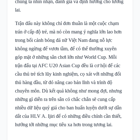
chúng ta nhìn nhận, đánh giá và định hướng cho tương
lai.
Trận đấu này không chỉ đơn thuần là một cuộc chạm
trán ở cấp độ trẻ, mà nó còn mang ý nghĩa lớn lao hơn
trong bối cảnh bóng đá nữ Việt Nam đang nỗ lực
không ngừng để vươn tầm, để có thể thường xuyên
góp mặt ở những sân chơi lớn như World Cup. Mỗi
trận đấu tại AFC U20 Asian Cup đều là cơ hội để các
cầu thủ trẻ tích lũy kinh nghiệm, cọ xát với những đối
thủ hàng đầu, từ đó nâng cao bản lĩnh và trình độ
chuyên môn. Dù kết quả không như mong đợi, nhưng
những gì diễn ra trên sân cỏ chắc chắn sẽ cung cấp
nhiều dữ liệu quý giá cho ban huấn luyện dưới sự dẫn
dắt của HLV A. Ijiri để có những điều chỉnh cần thiết,
hướng tới những mục tiêu xa hơn trong tương lai.