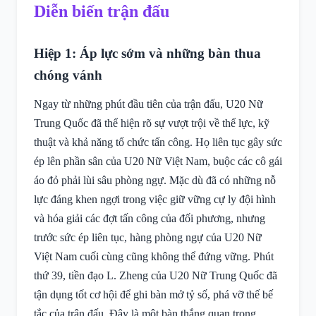
Diễn biến trận đấu
Hiệp 1: Áp lực sớm và những bàn thua
chóng vánh
Ngay từ những phút đầu tiên của trận đấu, U20 Nữ
Trung Quốc đã thể hiện rõ sự vượt trội về thể lực, kỹ
thuật và khả năng tổ chức tấn công. Họ liên tục gây sức
ép lên phần sân của U20 Nữ Việt Nam, buộc các cô gái
áo đỏ phải lùi sâu phòng ngự. Mặc dù đã có những nỗ
lực đáng khen ngợi trong việc giữ vững cự ly đội hình
và hóa giải các đợt tấn công của đối phương, nhưng
trước sức ép liên tục, hàng phòng ngự của U20 Nữ
Việt Nam cuối cùng cũng không thể đứng vững. Phút
thứ 39, tiền đạo L. Zheng của U20 Nữ Trung Quốc đã
tận dụng tốt cơ hội để ghi bàn mở tỷ số, phá vỡ thế bế
tắc của trận đấu. Đây là một bàn thắng quan trọng,