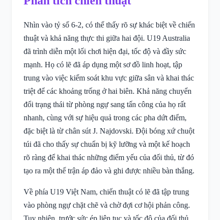
Phân tích chiến thuật
Nhìn vào tỷ số 6-2, có thể thấy rõ sự khác biệt về chiến
thuật và khả năng thực thi giữa hai đội. U19 Australia
đã trình diễn một lối chơi hiện đại, tốc độ và đầy sức
mạnh. Họ có lẽ đã áp dụng một sơ đồ linh hoạt, tập
trung vào việc kiểm soát khu vực giữa sân và khai thác
triệt để các khoảng trống ở hai biên. Khả năng chuyển
đổi trạng thái từ phòng ngự sang tấn công của họ rất
nhanh, cùng với sự hiệu quả trong các pha dứt điểm,
đặc biệt là từ chân sút J. Najdovski. Đội bóng xứ chuột
túi đã cho thấy sự chuẩn bị kỹ lưỡng và một kế hoạch
rõ ràng để khai thác những điểm yếu của đối thủ, từ đó
tạo ra một thế trận áp đảo và ghi được nhiều bàn thắng.
Về phía U19 Việt Nam, chiến thuật có lẽ đã tập trung
vào phòng ngự chặt chẽ và chờ đợi cơ hội phản công.
Tuy nhiên, trước sức ép liên tục và tốc độ của đối thủ,