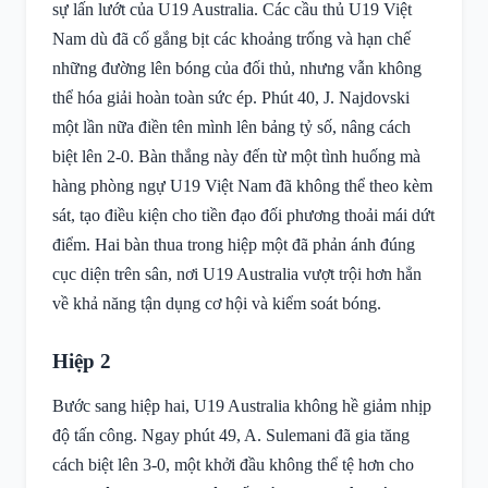
sự lấn lướt của U19 Australia. Các cầu thủ U19 Việt
Nam dù đã cố gắng bịt các khoảng trống và hạn chế
những đường lên bóng của đối thủ, nhưng vẫn không
thể hóa giải hoàn toàn sức ép. Phút 40, J. Najdovski
một lần nữa điền tên mình lên bảng tỷ số, nâng cách
biệt lên 2-0. Bàn thắng này đến từ một tình huống mà
hàng phòng ngự U19 Việt Nam đã không thể theo kèm
sát, tạo điều kiện cho tiền đạo đối phương thoải mái dứt
điểm. Hai bàn thua trong hiệp một đã phản ánh đúng
cục diện trên sân, nơi U19 Australia vượt trội hơn hẳn
về khả năng tận dụng cơ hội và kiểm soát bóng.
Hiệp 2
Bước sang hiệp hai, U19 Australia không hề giảm nhịp
độ tấn công. Ngay phút 49, A. Sulemani đã gia tăng
cách biệt lên 3-0, một khởi đầu không thể tệ hơn cho