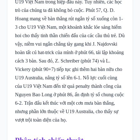
U19 Việt Nam trong hiệp đấu này. Tuy nhiên, các học
trò của chúng ta đã không bỏ cuộc. Phút 57, Q. D.
Hoang mang về bàn thắng rút ngắn tỷ số xuống còn 1-
3 cho U19 Việt Nam, một khoảnh khắc lóe sáng hiếm
hoi cho thấy tinh thần chiến đấu của các cầu thủ trẻ. Dù
vậy, niềm vui ngắn chẳng tày gang khi J. Najdovski
hoàn tất cú hat-trick của mình ở phút 66, tái lập khoảng
cách 3 bàn. Sau đó, Z. Schreiber (phút 74) và L.
Vickery (phút 90+7) tiếp tục ghi thêm hai bàn nữa cho
U19 Australia, nâng tỷ số lên 6-1. Nỗ lực cuối cùng
của U19 Việt Nam đến từ quả penalty thành công của
Nguyen Bao Long ở phút 86, ấn định tỷ số chung cuộc
6-2. Trận đấu kết thúc với một cơn mưa bàn thắng,
nhưng phần lớn thuộc về U19 Australia, cho thấy sự
vượt trội toàn diện của họ.