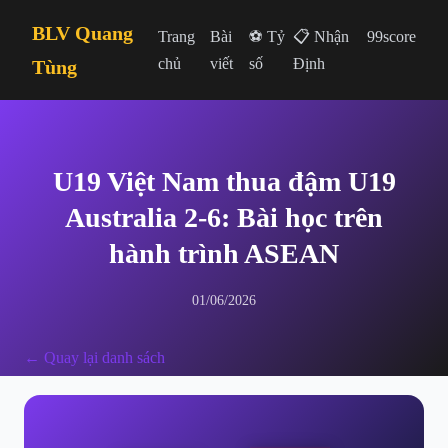
BLV Quang
Trang
Bài
⚽ Tỷ
📋 Nhận
99score
chủ
viết
số
Định
Tùng
U19 Việt Nam thua đậm U19
Australia 2-6: Bài học trên
hành trình ASEAN
01/06/2026
← Quay lại danh sách